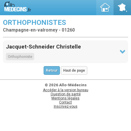
ORTHOPHONISTES
Champagne-en-valromey - 01260
Jacquet-Schneider Christelle
Orthophoniste
Retour
Haut de page
© 2026 Allo-Médecins
Accéder à la version bureau
Question de santé
Mentions légales
Contact
Inscrivez-vous