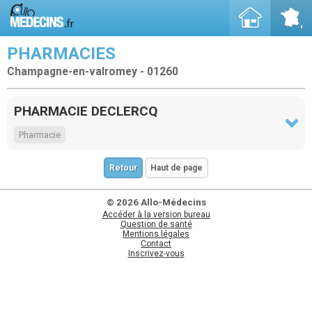
PHARMACIES
Champagne-en-valromey - 01260
PHARMACIE DECLERCQ
Pharmacie
Retour
Haut de page
© 2026 Allo-Médecins
Accéder à la version bureau
Question de santé
Mentions légales
Contact
Inscrivez-vous