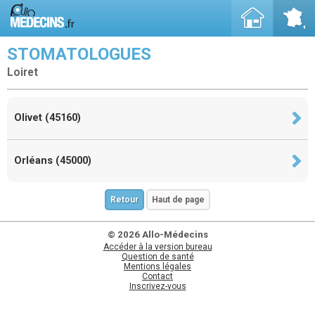
STOMATOLOGUES
Loiret
Olivet (45160)
Orléans (45000)
Retour
Haut de page
© 2026 Allo-Médecins
Accéder à la version bureau
Question de santé
Mentions légales
Contact
Inscrivez-vous