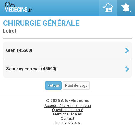
CHIRURGIE GÉNÉRALE
Loiret
Gien (45500)
Saint-cyr-en-val (45590)
Retour
Haut de page
© 2026 Allo-Médecins
Accéder à la version bureau
Question de santé
Mentions légales
Contact
Inscrivez-vous