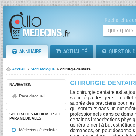
Recherchez un
ANNUAIRE
ACTUALITÉ
QUESTION D
Accueil
Stomatologue
chirurgie dentaire
CHIRURGIE DENTAIR
NAVIGATION
La chirurgie dentaire est aujo
Page d'accueil
sollicité par les gens. En effet
auprès des praticiens pour les 
qui sont faits dans un but méd
professionnels dans ce domaine
SPÉCIALITÉS MÉDICALES ET
PARAMÉDICALES
certaines imperfections physiq
généralement à but esthétique.
Médecins généralistes
demandes, on peut désormais s
spécialisés dans la stomatolog