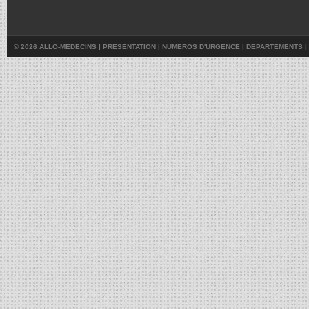
© 2026 ALLO-MÉDECINS |
PRÉSENTATION
|
NUMÉROS D'URGENCE
|
DÉPARTEMENTS
|