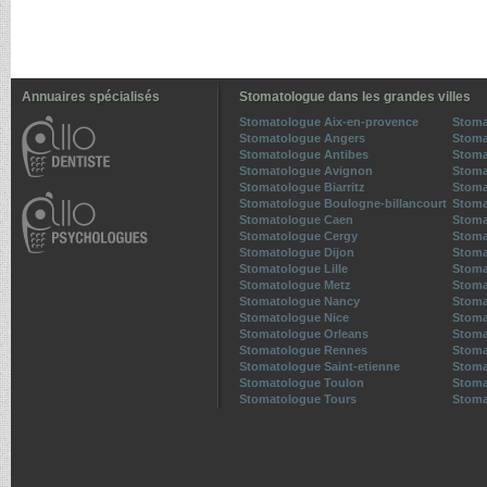
Annuaires spécialisés
Stomatologue dans les grandes villes
Stomatologue Aix-en-provence
Stoma
Stomatologue Angers
Stoma
Stomatologue Antibes
Stoma
Stomatologue Avignon
Stoma
Stomatologue Biarritz
Stoma
Stomatologue Boulogne-billancourt
Stoma
Stomatologue Caen
Stoma
Stomatologue Cergy
Stoma
Stomatologue Dijon
Stoma
Stomatologue Lille
Stoma
Stomatologue Metz
Stoma
Stomatologue Nancy
Stoma
Stomatologue Nice
Stoma
Stomatologue Orleans
Stoma
Stomatologue Rennes
Stoma
Stomatologue Saint-etienne
Stoma
Stomatologue Toulon
Stoma
Stomatologue Tours
Stoma