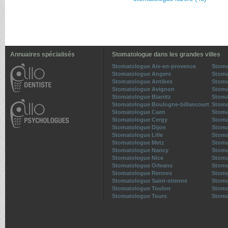
Annuaires spécialisés
Stomatologue dans les grandes villes
Stomatologue Aix-en-provence
Stoma
Stomatologue Angers
Stoma
Stomatologue Antibes
Stoma
Stomatologue Avignon
Stoma
Stomatologue Biarritz
Stoma
Stomatologue Boulogne-billancourt
Stoma
Stomatologue Caen
Stoma
Stomatologue Cergy
Stoma
Stomatologue Dijon
Stoma
Stomatologue Lille
Stoma
Stomatologue Metz
Stoma
Stomatologue Nancy
Stoma
Stomatologue Nice
Stoma
Stomatologue Orleans
Stoma
Stomatologue Rennes
Stoma
Stomatologue Saint-etienne
Stoma
Stomatologue Toulon
Stoma
Stomatologue Tours
Stoma