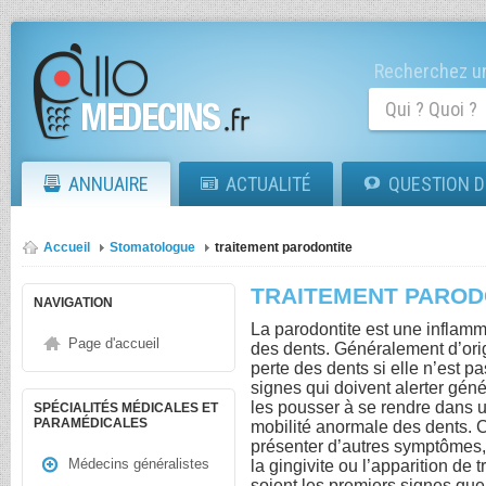
Recherchez un
ANNUAIRE
ACTUALITÉ
QUESTION D
Accueil
Stomatologue
traitement parodontite
TRAITEMENT PAROD
NAVIGATION
La parodontite est une inflamm
Page d'accueil
des dents. Généralement d’orig
perte des dents si elle n’est p
signes qui doivent alerter gén
les pousser à se rendre dans u
SPÉCIALITÉS MÉDICALES ET
PARAMÉDICALES
mobilité anormale des dents. 
présenter d’autres symptômes
Médecins généralistes
la gingivite ou l’apparition de 
soient les premiers signes que