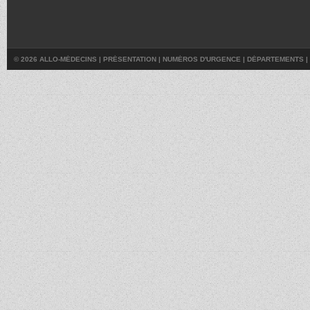
© 2026 ALLO-MÉDECINS |
PRÉSENTATION
|
NUMÉROS D'URGENCE
|
DÉPARTEMENTS
|