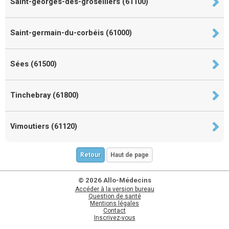
Saint-georges-des-groseillers (61100)
Saint-germain-du-corbéis (61000)
Sées (61500)
Tinchebray (61800)
Vimoutiers (61120)
Retour
Haut de page
© 2026 Allo-Médecins
Accéder à la version bureau
Question de santé
Mentions légales
Contact
Inscrivez-vous