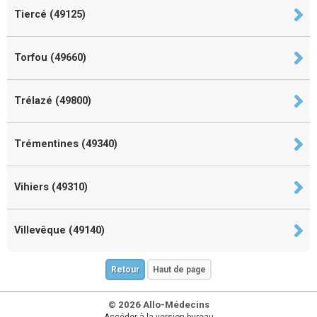
Tiercé (49125)
Torfou (49660)
Trélazé (49800)
Trémentines (49340)
Vihiers (49310)
Villevêque (49140)
Retour
Haut de page
© 2026 Allo-Médecins
Accéder à la version bureau