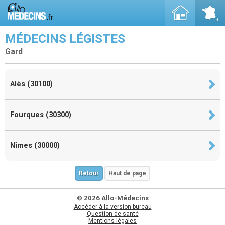
MÉDECINS LÉGISTES
Gard
Alès (30100)
Fourques (30300)
Nîmes (30000)
Retour
Haut de page
© 2026 Allo-Médecins
Accéder à la version bureau
Question de santé
Mentions légales