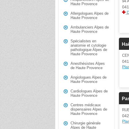
94 
Haute Provence
04
D
Allergologues Alpes de
Haute Provence
Ambulanciers Alpes de
Haute Provence
Spécialistes en
Ha
anatomie et cytologie
pathologique Alpes de
Haute Provence
CEN
04
Anesthésistes Alpes
Plan
de Haute Provence
Angiologues Alpes de
Haute Provence
Cardiologues Alpes de
Haute Provence
Pas
Centres médicaux
dispensaires Alpes de
RU
Haute Provence
042
Plan
Chirurgie générale
Alpes de Haute