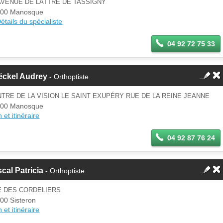
AVENUE DE LATTRE DE TASSIGNY
Se
100 Manosque
Si vous êtes ce membre, mettez à
connecter
étails du spécialiste
jour ces informations sur votre
espace Pro.
04 92 72 75 33
ëckel Audrey
- Orthoptiste
TRE DE LA VISION LE SAINT EXUPÉRY RUE DE LA REINE JEANNE
100 Manosque
 et itinéraire
04 92 87 76 24
cal Patricia
- Orthoptiste
E DES CORDELIERS
00 Sisteron
 et itinéraire