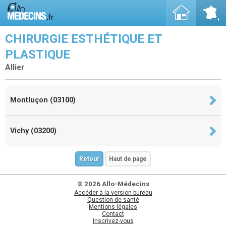
CHIRURGIE ESTHÉTIQUE ET
PLASTIQUE
Allier
Montluçon (03100)
Vichy (03200)
Retour
Haut de page
© 2026 Allo-Médecins
Accéder à la version bureau
Question de santé
Mentions légales
Contact
Inscrivez-vous