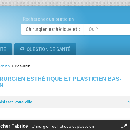
Recherchez un praticien
ITÉ
QUESTION DE SANTÉ
ticien
Bas-Rhin
RURGIEN ESTHÉTIQUE ET PLASTICIEN BAS-
IN
fermer
icher Fabrice
- Chirurgien esthétique et plasticien
Cette fiche est la propriété