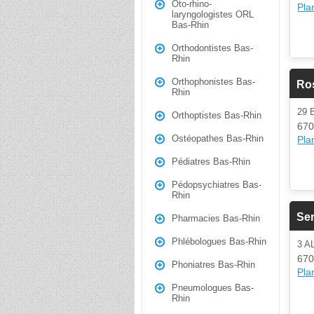
Oto-rhino-
Plan
laryngologistes ORL
Bas-Rhin
Orthodontistes Bas-
Rhin
Orthophonistes Bas-
Ros
Rhin
29
Orthoptistes Bas-Rhin
670
Ostéopathes Bas-Rhin
Plan
Pédiatres Bas-Rhin
Pédopsychiatres Bas-
Rhin
Se
Pharmacies Bas-Rhin
Phlébologues Bas-Rhin
3 
670
Phoniatres Bas-Rhin
Plan
Pneumologues Bas-
Rhin