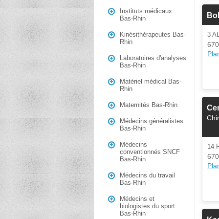
Instituts médicaux
Bo
Bas-Rhin
3 A
Kinésithérapeutes Bas-
Rhin
670
Plan
Laboratoires d'analyses
Bas-Rhin
Matériel médical Bas-
Rhin
Maternités Bas-Rhin
Cen
Chi
Médecins généralistes
Bas-Rhin
Médecins
14
conventionnés SNCF
670
Bas-Rhin
Plan
Médecins du travail
Bas-Rhin
Médecins et
biologistes du sport
Bas-Rhin