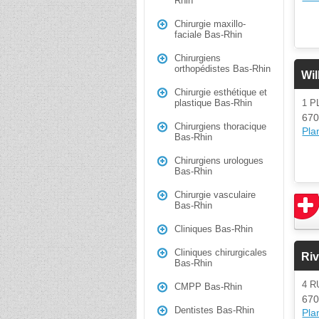
Rhin
Chirurgie maxillo-
faciale Bas-Rhin
Chirurgiens
orthopédistes Bas-Rhin
Wil
Chirurgie esthétique et
1 P
plastique Bas-Rhin
670
Chirurgiens thoracique
Plan
Bas-Rhin
Chirurgiens urologues
Bas-Rhin
Chirurgie vasculaire
Bas-Rhin
Cliniques Bas-Rhin
Cliniques chirurgicales
Riv
Bas-Rhin
4 R
CMPP Bas-Rhin
670
Dentistes Bas-Rhin
Plan