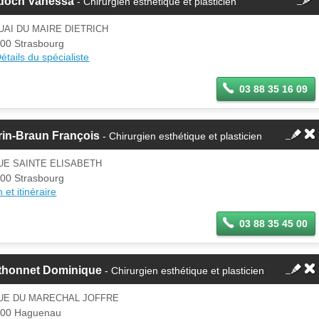
doch Vanessa
- Chirurgien esthétique et plasticien
Cette fiche est la propriété
d'un membre.
UAI DU MAIRE DIETRICH
Se
00 Strasbourg
Si vous êtes ce membre, mettez à
connecter
étails du spécialiste
jour ces informations sur votre
espace Pro.
03 88 35 16 09
rin-Braun François
- Chirurgien esthétique et plasticien
UE SAINTE ELISABETH
00 Strasbourg
 et itinéraire
03 88 35 45 00
thonnet Dominique
- Chirurgien esthétique et plasticien
RUE DU MARECHAL JOFFRE
500 Haguenau