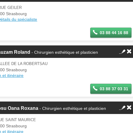
d'un membre.
RUE GEILER
Se
00 Strasbourg
Si vous êtes ce membre, mettez à
connecter
étails du spécialiste
jour ces informations sur votre
espace Pro.
03 88 44 16 88
auzam Roland
- Chirurgien esthétique et plasticien
ALLEE DE LA ROBERTSAU
00 Strasbourg
 et itinéraire
03 88 37 03 31
osu Oana Roxana
- Chirurgien esthétique et plasticien
UE SAINT MAURICE
00 Strasbourg
 et itinéraire