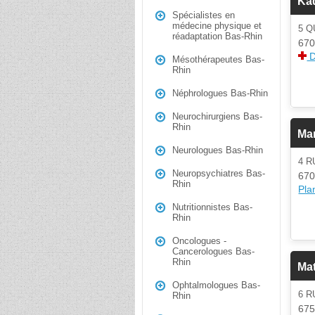
Ka
Spécialistes en
médecine physique et
5 Q
réadaptation Bas-Rhin
670
D
Mésothérapeutes Bas-
Rhin
Néphrologues Bas-Rhin
Neurochirurgiens Bas-
Rhin
Ma
Neurologues Bas-Rhin
4 R
Neuropsychiatres Bas-
670
Rhin
Plan
Nutritionnistes Bas-
Rhin
Oncologues -
Cancerologues Bas-
Rhin
Ma
Ophtalmologues Bas-
6 
Rhin
67