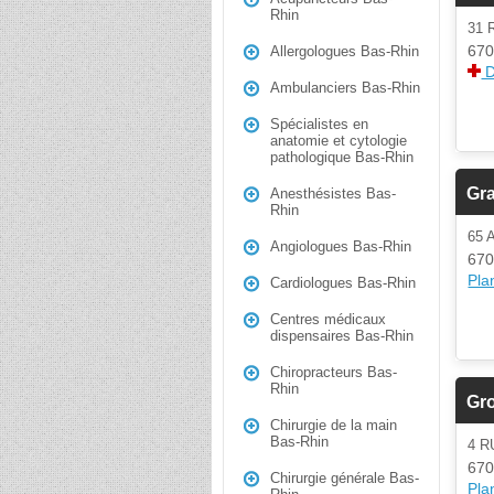
Rhin
31 
670
Allergologues Bas-Rhin
D
Ambulanciers Bas-Rhin
Spécialistes en
anatomie et cytologie
pathologique Bas-Rhin
Gr
Anesthésistes Bas-
Rhin
65 
Angiologues Bas-Rhin
670
Plan
Cardiologues Bas-Rhin
Centres médicaux
dispensaires Bas-Rhin
Chiropracteurs Bas-
Rhin
Gr
Chirurgie de la main
Bas-Rhin
4 R
670
Chirurgie générale Bas-
Plan