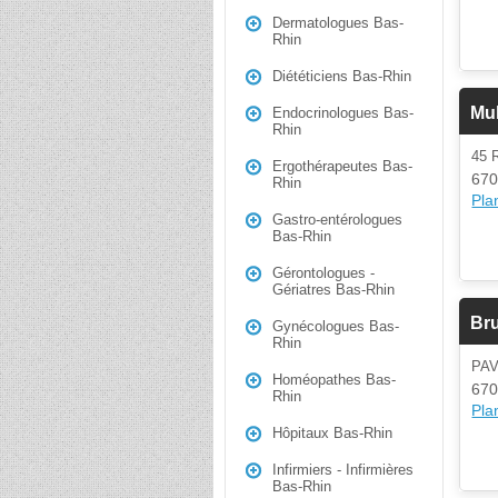
Dermatologues Bas-
Rhin
Diététiciens Bas-Rhin
Mul
Endocrinologues Bas-
Rhin
45
Ergothérapeutes Bas-
670
Rhin
Plan
Gastro-entérologues
Bas-Rhin
Gérontologues -
Gériatres Bas-Rhin
Bru
Gynécologues Bas-
Rhin
PAV
Homéopathes Bas-
670
Rhin
Plan
Hôpitaux Bas-Rhin
Infirmiers - Infirmières
Bas-Rhin