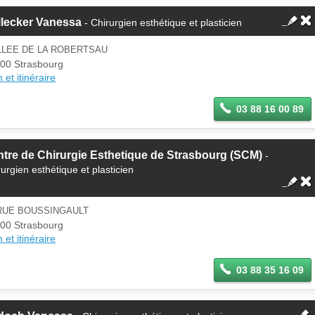
llecker Vanessa
- Chirurgien esthétique et plasticien
LLEE DE LA ROBERTSAU
00 Strasbourg
 et itinéraire
03 88 16 00 89
tre de Chirurgie Esthetique de Strasbourg (SCM)
-
rurgien esthétique et plasticien
 RUE BOUSSINGAULT
00 Strasbourg
 et itinéraire
03 88 35 16 09
fermer