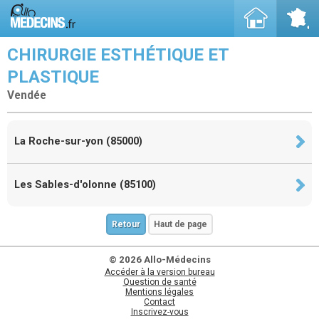
CHIRURGIE ESTHÉTIQUE ET
PLASTIQUE
Vendée
La Roche-sur-yon (85000)
Les Sables-d'olonne (85100)
Retour
Haut de page
© 2026 Allo-Médecins
Accéder à la version bureau
Question de santé
Mentions légales
Contact
Inscrivez-vous