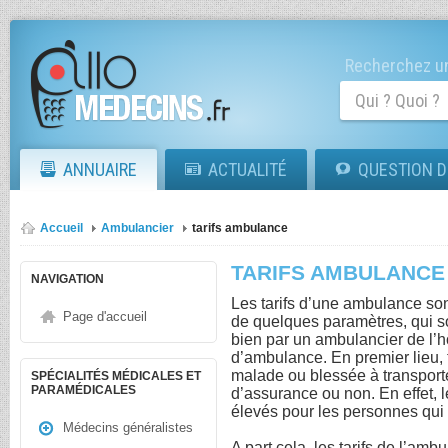
Recherchez un
ANNUAIRE
ACTUALITÉ
QUESTION D
Accueil
Ambulancier
tarifs ambulance
TARIFS AMBULANCE
NAVIGATION
Les tarifs d’une ambulance son
Page d'accueil
de quelques paramètres, qui s
bien par un ambulancier de l’h
d’ambulance. En premier lieu, 
malade ou blessée à transporter
SPÉCIALITÉS MÉDICALES ET
PARAMÉDICALES
d’assurance ou non. En effet, l
élevés pour les personnes qui
Médecins généralistes
A part cela, les tarifs de l’am