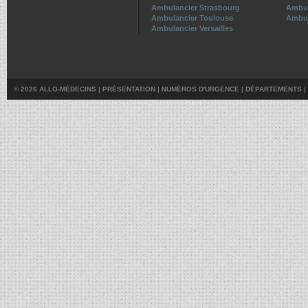
Ambulancier Strasbourg
Ambul
Ambulancier Toulouse
Ambul
Ambulancier Versailles
© 2026 ALLO-MÉDECINS |
PRÉSENTATION
|
NUMÉROS D'URGENCE
|
DÉPARTEMENTS
|