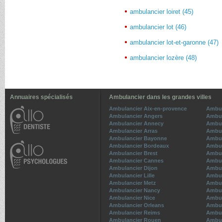
ambulancier loiret (45)
ambulancier lot (46)
ambulancier lot-et-garonne (47)
ambulancier lozère (48)
Annuaires spécialisés
Ambulancier dans les grandes villes
Ambulancier Aix-en-provence
Ambul
Ambulancier Angers
Ambul
Ambulancier Annecy
Ambul
Ambulancier Arras
Ambul
Ambulancier Bayonne
Ambul
Ambulancier Bordeaux
Ambul
Ambulancier Brest
Ambul
Ambulancier Cannes
Ambul
Ambulancier Dijon
Ambul
Ambulancier Lille
Ambul
Ambulancier Metz
Ambul
Ambulancier Nancy
Ambul
Ambulancier Nice
Ambul
Ambulancier Orleans
Ambul
Ambulancier Reims
Ambul
Ambulancier Rouen
Ambul