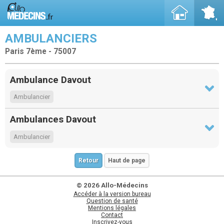
AMBULANCIERS
Paris 7ème - 75007
Ambulance Davout
Ambulancier
Ambulances Davout
Ambulancier
Retour
Haut de page
© 2026 Allo-Médecins
Accéder à la version bureau
Question de santé
Mentions légales
Contact
Inscrivez-vous