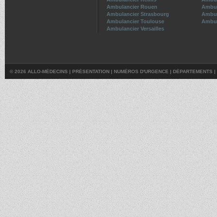
Ambulancier Rouen
Ambul
Ambulancier Strasbourg
Ambul
Ambulancier Toulouse
Ambul
Ambulancier Versailles
© 2026 ALLO-MÉDECINS |
PRÉSENTATION
|
NUMÉROS D'URGENCE
|
DÉPARTEMENTS
|