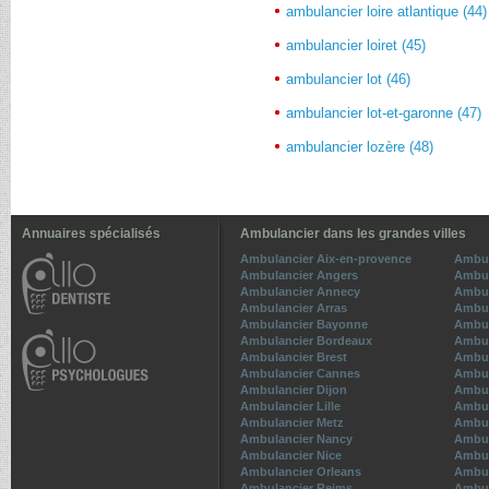
ambulancier loire atlantique (44)
ambulancier loiret (45)
ambulancier lot (46)
ambulancier lot-et-garonne (47)
ambulancier lozère (48)
Annuaires spécialisés
Ambulancier dans les grandes villes
Ambulancier Aix-en-provence
Ambul
Ambulancier Angers
Ambul
Ambulancier Annecy
Ambul
Ambulancier Arras
Ambul
Ambulancier Bayonne
Ambul
Ambulancier Bordeaux
Ambul
Ambulancier Brest
Ambul
Ambulancier Cannes
Ambul
Ambulancier Dijon
Ambul
Ambulancier Lille
Ambul
Ambulancier Metz
Ambul
Ambulancier Nancy
Ambul
Ambulancier Nice
Ambul
Ambulancier Orleans
Ambul
Ambulancier Reims
Ambul