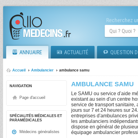
Recherchez un
ANNUAIRE
ACTUALITÉ
QUESTION D
Accueil
Ambulancier
ambulance samu
AMBULANCE SAMU
NAVIGATION
Le SAMU ou service d'aide mé
Page d'accueil
existant au sein d'un centre hos
service de transport sanitaire, 
jours sur 7 et 24 heures sur 24.
entreprises d'ambulances priv
SPÉCIALITÉS MÉDICALES ET
PARAMÉDICALES
les ambulanciers indépendan
dispose en général de plusieu
Médecins généralistes
équipage ambulancier profess