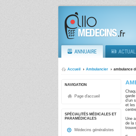
ANNUAIRE
ACTUAL
Accueil
Ambulancier
ambulance d
AM
NAVIGATION
Chaqu
garde
Page d'accueil
d’un 
et le
centre
SPÉCIALITÉS MÉDICALES ET
Une a
PARAMÉDICALES
de la
trouv
Médecins généralistes