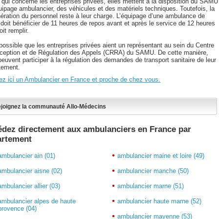
 qui concerne les entreprises privées, elles mettent à la disposition du SAMU
uipage ambulancier, des véhicules et des matériels techniques. Toutefois, la
ération du personnel reste à leur charge. L’équipage d’une ambulance de
 doit bénéficier de 11 heures de repos avant et après le service de 12 heures
doit remplir.
 possible que les entreprises privées aient un représentant au sein du Centre
ception et de Régulation des Appels (CRRA) du SAMU. De cette manière,
peuvent participer à la régulation des demandes de transport sanitaire de leur
tement.
ez ici un Ambulancier en France et proche de chez vous.
joignez la communauté Allo-Médecins
dez directement aux ambulanciers en France par
artement
ambulancier ain (01)
ambulancier maine et loire (49)
ambulancier aisne (02)
ambulancier manche (50)
ambulancier allier (03)
ambulancier marne (51)
ambulancier alpes de haute
ambulancier haute marne (52)
provence (04)
ambulancier mayenne (53)