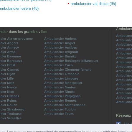
ambulancier val d'oise (95)
ambulancier lozère (48)
Ambulanc
cier dans les grandes villes
Ambulanci
cier Aix-en-provence
Ambulancier Amiens
Ambulanci
cier Angers
Ambulancier Anglet
Ambulanci
cier Annecy
Ambulancier Antibes
Ambulanci
cier Arras
Ambulancier Avignon
Ambulanci
cier Bayonne
Ambulancier Biarritz
Ambulanci
cier Bordeaux
Ambulancier Boulogne-billancourt
Ambulanci
cier Brest
Ambulancier Caen
Ambulanci
cier Cannes
Ambulancier Clermont-ferrand
Ambulanci
cier Dijon
Ambulancier Grenoble
Ambulanci
ier Lille
Ambulancier Limoges
Ambulanci
cier Metz
Ambulancier Montpellier
Ambulanci
cier Nancy
Ambulancier Nantes
Ambulanci
cier Nice
Ambulancier Nimes
Ambulanci
cier Orleans
Ambulancier Perpignan
Ambulanci
cier Reims
Ambulancier Rennes
Ambulanci
cier Rouen
Ambulancier Saint-etienne
cier Strasbourg
Ambulancier Toulon
cier Toulouse
Ambulancier Tours
Réseaux 
ier Versailles
Allo-
Suive