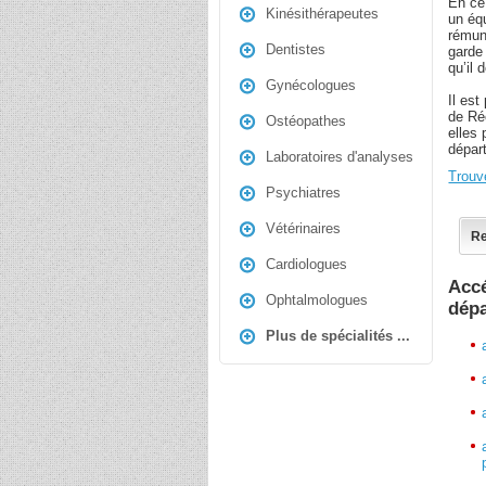
En ce
Kinésithérapeutes
un éq
rémun
Dentistes
garde
qu’il 
Gynécologues
Il est
de Ré
Ostéopathes
elles 
dépar
Laboratoires d'analyses
Trouv
Psychiatres
Vétérinaires
Re
Cardiologues
Accé
Ophtalmologues
dép
Plus de spécialités ...