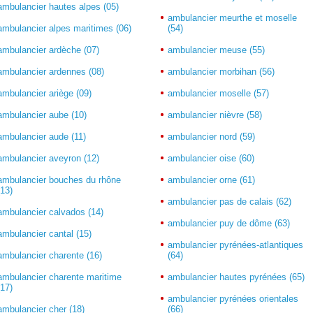
ambulancier hautes alpes (05)
ambulancier meurthe et moselle
ambulancier alpes maritimes (06)
(54)
ambulancier ardèche (07)
ambulancier meuse (55)
ambulancier ardennes (08)
ambulancier morbihan (56)
ambulancier ariège (09)
ambulancier moselle (57)
ambulancier aube (10)
ambulancier nièvre (58)
ambulancier aude (11)
ambulancier nord (59)
ambulancier aveyron (12)
ambulancier oise (60)
ambulancier bouches du rhône
ambulancier orne (61)
(13)
ambulancier pas de calais (62)
ambulancier calvados (14)
ambulancier puy de dôme (63)
ambulancier cantal (15)
ambulancier pyrénées-atlantiques
ambulancier charente (16)
(64)
ambulancier charente maritime
ambulancier hautes pyrénées (65)
(17)
ambulancier pyrénées orientales
ambulancier cher (18)
(66)