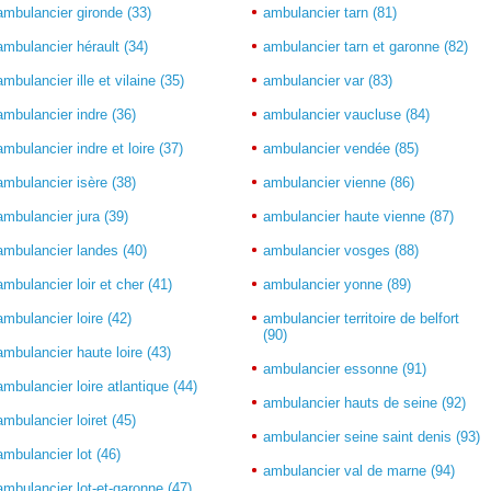
ambulancier gironde (33)
ambulancier tarn (81)
ambulancier hérault (34)
ambulancier tarn et garonne (82)
ambulancier ille et vilaine (35)
ambulancier var (83)
ambulancier indre (36)
ambulancier vaucluse (84)
ambulancier indre et loire (37)
ambulancier vendée (85)
ambulancier isère (38)
ambulancier vienne (86)
ambulancier jura (39)
ambulancier haute vienne (87)
ambulancier landes (40)
ambulancier vosges (88)
ambulancier loir et cher (41)
ambulancier yonne (89)
ambulancier loire (42)
ambulancier territoire de belfort
(90)
ambulancier haute loire (43)
ambulancier essonne (91)
ambulancier loire atlantique (44)
ambulancier hauts de seine (92)
ambulancier loiret (45)
ambulancier seine saint denis (93)
ambulancier lot (46)
ambulancier val de marne (94)
ambulancier lot-et-garonne (47)