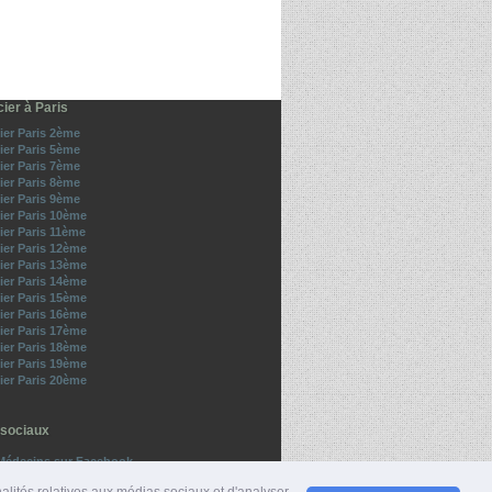
ier à Paris
er Paris 2ème
er Paris 5ème
er Paris 7ème
er Paris 8ème
er Paris 9ème
er Paris 10ème
er Paris 11ème
er Paris 12ème
er Paris 13ème
er Paris 14ème
er Paris 15ème
er Paris 16ème
er Paris 17ème
er Paris 18ème
er Paris 19ème
er Paris 20ème
sociaux
Médecins sur Facebook
z-nous sur Twitter