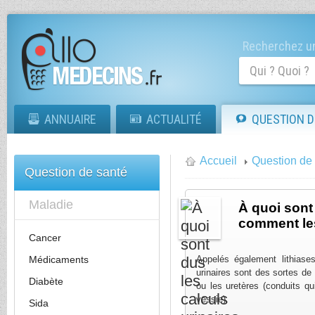
Recherchez un
ANNUAIRE
ACTUALITÉ
QUESTION D
Accueil
Question de
Question de santé
Maladie
À quoi sont 
comment les
Cancer
Médicaments
Appelés également lithiases
urinaires sont des sortes de 
Diabète
ou les uretères (conduits qu
vessie).
Sida