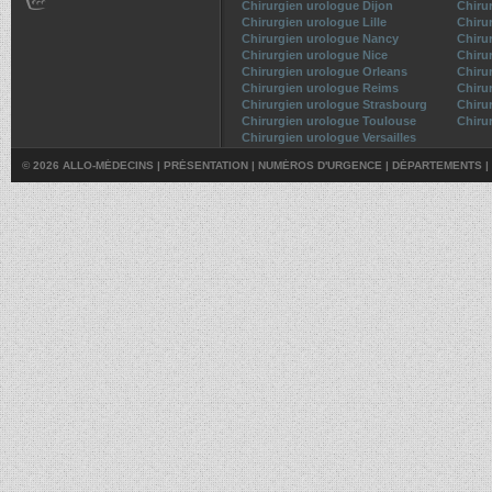
Chirurgien urologue Dijon
Chiru
Chirurgien urologue Lille
Chiru
Chirurgien urologue Nancy
Chiru
Chirurgien urologue Nice
Chiru
Chirurgien urologue Orleans
Chiru
Chirurgien urologue Reims
Chiru
Chirurgien urologue Strasbourg
Chiru
Chirurgien urologue Toulouse
Chiru
Chirurgien urologue Versailles
© 2026 ALLO-MÉDECINS |
PRÉSENTATION
|
NUMÉROS D'URGENCE
|
DÉPARTEMENTS
|