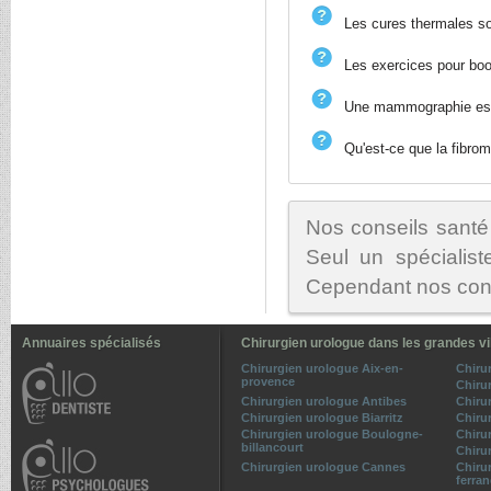
Les cures thermales so
Les exercices pour boo
Une mammographie est-
Qu'est-ce que la fibrom
Nos conseils santé
Seul un spécialist
Cependant nos conse
Annuaires spécialisés
Chirurgien urologue dans les grandes vi
Chirurgien urologue Aix-en-
Chiru
provence
Chiru
Chirurgien urologue Antibes
Chiru
Chirurgien urologue Biarritz
Chiru
Chirurgien urologue Boulogne-
Chiru
billancourt
Chiru
Chirurgien urologue Cannes
Chiru
ferra