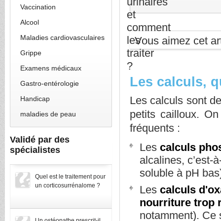
Vaccination
Alcool
Maladies cardiovasculaires
Vous aimez cet art
Grippe
Examens médicaux
Les calculs, q
Gastro-entérologie
Les calculs sont d
Handicap
petits cailloux. O
maladies de peau
fréquents :
Validé par des
Les
calculs pho
spécialistes
alcalines, c’est-à
soluble à pH bas
Quel est le traitement pour
un corticosurrénalome ?
Les
calculs d'ox
nourriture trop 
notamment). Ce so
Un ostéopathe prescrit-il