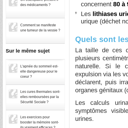
concernent
80 à
des médicaments ?
Les
lithiases ur
urique (déchet n
Comment se manifeste
une tumeur de la vessie ?
Quels sont l
La taille de ces 
Sur le même sujet
plusieurs centimèt
naturelle. Si le
L'apnée du sommeil est-
elle dangereuse pour le
expulsion via les v
coeur ?
déclarent, puis ir
organes génitaux (
Les cures thermales sont-
elles remboursées par la
Les calculs urin
Sécurité Sociale ?
symptômes visible
Les exercices pour
urines.
booster la mémoire sont-
ils vraiment efficaces ?