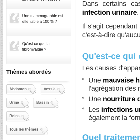
Dans certains cas
infection urinaire
.
Une mammographie est-
elle fiable à 100 % ?
Il s'agit cependant
c'est-à-dire qu'auc
Qu'est-ce que la
fibromyalgie ?
Qu'est-ce qui
Les causes d'appari
Thèmes abordés
Une
mauvaise h
l'agrégation des
Abdomen
Vessie
Une
nourriture 
Urine
Bassin
Les
infections 
Reins
également la form
Tous les thèmes
Quel traitemen