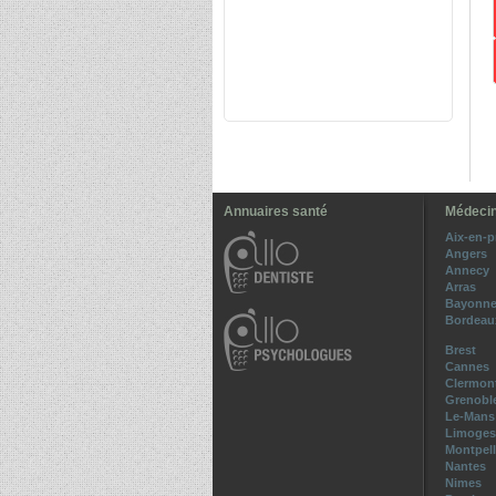
Annuaires santé
Médecin
Aix-en-
Angers
Annecy
Arras
Bayonn
Bordeau
Brest
Cannes
Clermont
Grenobl
Le-Mans
Limoges
Montpell
Nantes
Nimes