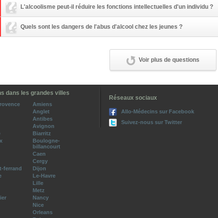
L'alcoolisme peut-il réduire les fonctions intellectuelles d'un individu ?
Quels sont les dangers de l'abus d'alcool chez les jeunes ?
Voir plus de questions
s dans les grandes villes
Réseaux sociaux
provence
Amiens
Anglet
Allo-Médecins sur Facebook
Antibes
Suivez-nous sur Twitter
Avignon
e
Biarritz
x
Boulogne-
billancourt
Caen
Cergy
-ferrand
Dijon
e
Le-Havre
Lille
Metz
ier
Nancy
Nice
Orleans