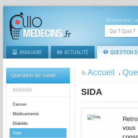
Recherchez un
ANNUAIRE
ACTUALITÉ
QUESTION D
Accueil
Que
Question de santé
Maladie
SIDA
Cancer
Médicaments
Retro
Diabète
vous
Sida
consa