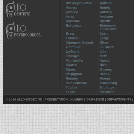
Aix-en-provence
Amiens
Angers
Anglet
Annecy
Antibes
Arras
Avignon
Bayonne
Biarritz
Bordeaux
Boulogne-
billancourt
Brest
Caen
Cannes
Cergy
Clermont-ferrand
Dijon
Grenoble
Le-Havre
Le-Mans
Lille
Limoges
Metz
Montpellier
Nancy
Nantes
Nice
Nimes
Orleans
Perpignan
Reims
Rennes
Rouen
Saint-etienne
Strasbourg
Toulon
Toulouse
Tours
Versailles
© 2026 ALLO-MÉDECINS |
PRÉSENTATION
|
NUMÉROS D'URGENCE
|
DÉPARTEMENTS
|