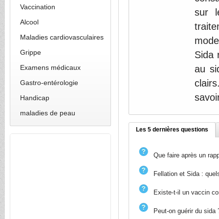
Vaccination
sur 
Alcool
trait
Maladies cardiovasculaires
mode 
Grippe
Sida 
Examens médicaux
au si
clair
Gastro-entérologie
savoir
Handicap
maladies de peau
Les 5 dernières questions
Que faire après un rap
Fellation et Sida : quel
Existe-t-il un vaccin co
Peut-on guérir du sida 