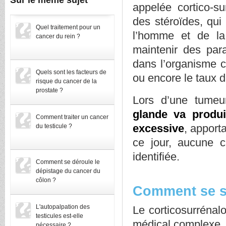
Sur le même sujet
appelée cortico-su
des stéroïdes, qui 
Quel traitement pour un
l’homme et de la
cancer du rein ?
maintenir des para
dans l’organisme c
Quels sont les facteurs de
ou encore le taux d
risque du cancer de la
prostate ?
Lors d’une tumeur
glande va produi
Comment traiter un cancer
excessive
, apport
du testicule ?
ce jour, aucune c
identifiée.
Comment se déroule le
dépistage du cancer du
côlon ?
Comment se s
L'autopalpation des
Le corticosurrénal
testicules est-elle
médical complexe. L
nécessaire ?