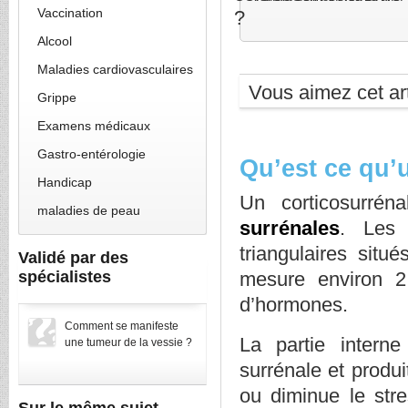
Vaccination
Alcool
Maladies cardiovasculaires
Vous aimez cet art
Grippe
Examens médicaux
Gastro-entérologie
Qu’est ce qu’
Handicap
Un corticosurré
maladies de peau
surrénales
. Les 
triangulaires sit
Validé par des
spécialistes
mesure environ 2
d’hormones.
Comment se manifeste
La partie intern
une tumeur de la vessie ?
surrénale et produ
ou diminue le stre