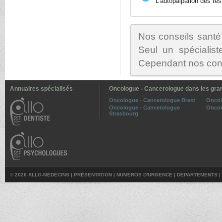
L'autopalpation des tes
Nos conseils santé
Seul un spécialist
Cependant nos conse
Annuaires spécialisés
Oncologue - Cancerologue dans les gran
Oncologue - Cancerologue Brest
Oncol
Oncologue - Cancerologue
Oncol
Strasbourg
© 2026 ALLO-MÉDECINS |
PRÉSENTATION
|
NUMÉROS D'URGENCE
|
DÉPARTEMENTS
|