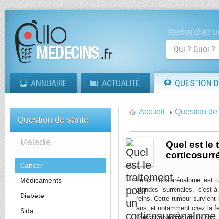
Recherchez un
ANNUAIRE
ACTUALITÉ
QUESTION D
Accueil
Question de
Question de santé
Maladie
Quel est le 
corticosurr
Cancer
Médicaments
Le corticosurrénalome est 
glandes surrénales, c'est-
Diabète
reins. Cette tumeur survient 
ans, et notamment chez la f
Sida
l’enfant de moins de 15 ans.