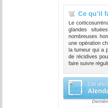
Ce qu’il f
Le corticosurrén
glandes situé
nombreuses horm
une opération chi
la tumeur qui a 
de récidives pou
faire suivre régu
Cet artic
Alenda
Dernièr