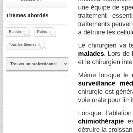
une équipe de spéci
traitement essen
Thèmes abordés
traitements peuvent
à détruire les cell
Bassin
Reins
Le chirurgien va 
Tous les thèmes
malades
. Lors de 
et le chirurgien int
Même lorsque le ch
surveillance méd
chirurgie est géné
voie orale pour limi
Lorsque l’ablati
chimiothérapie
e
détruire la croissa