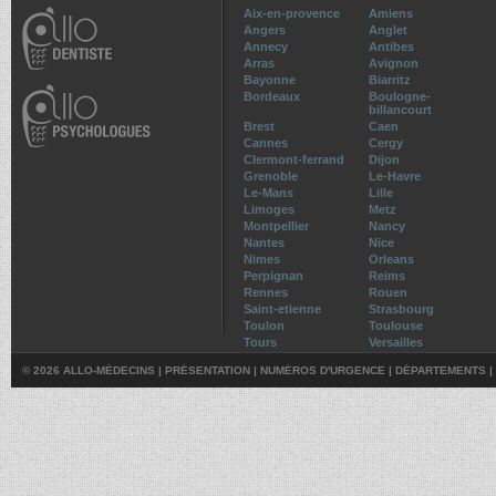
Aix-en-provence
Amiens
Angers
Anglet
Annecy
Antibes
Arras
Avignon
Bayonne
Biarritz
Bordeaux
Boulogne-
billancourt
Brest
Caen
Cannes
Cergy
Clermont-ferrand
Dijon
Grenoble
Le-Havre
Le-Mans
Lille
Limoges
Metz
Montpellier
Nancy
Nantes
Nice
Nimes
Orleans
Perpignan
Reims
Rennes
Rouen
Saint-etienne
Strasbourg
Toulon
Toulouse
Tours
Versailles
© 2026 ALLO-MÉDECINS |
PRÉSENTATION
|
NUMÉROS D'URGENCE
|
DÉPARTEMENTS
|