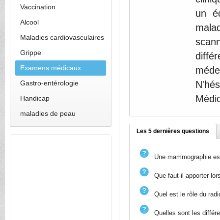
Vaccination
un éq
Alcool
mala
Maladies cardiovasculaires
scann
Grippe
diff
Examens médicaux
méde
Gastro-entérologie
N'hé
Médic
Handicap
maladies de peau
Les 5 dernières questions
Une mammographie est-
Que faut-il apporter lo
Quel est le rôle du rad
Quelles sont les diffé