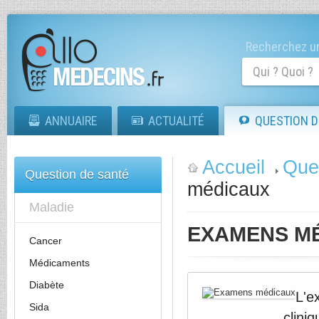
Recherchez un
ANNUAIRE
ACTUALITÉ
QUESTION D
Accueil
Que
Question de santé
médicaux
Maladie
EXAMENS M
Cancer
Médicaments
Diabète
L'e
Sida
clini