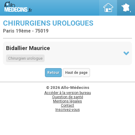
CHIRURGIENS UROLOGUES
Paris 19ème - 75019
Bidallier Maurice
Chirurgien urologue
Retour
Haut de page
© 2026 Allo-Médecins
Accéder à la version bureau
Question de santé
Mentions légales
Contact
Inscrivez-vous