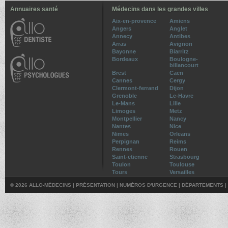
Annuaires santé
Médecins dans les grandes villes
Aix-en-provence
Amiens
Angers
Anglet
Annecy
Antibes
Arras
Avignon
Bayonne
Biarritz
Bordeaux
Boulogne-
billancourt
Brest
Caen
Cannes
Cergy
Clermont-ferrand
Dijon
Grenoble
Le-Havre
Le-Mans
Lille
Limoges
Metz
Montpellier
Nancy
Nantes
Nice
Nimes
Orleans
Perpignan
Reims
Rennes
Rouen
Saint-etienne
Strasbourg
Toulon
Toulouse
Tours
Versailles
© 2026 ALLO-MÉDECINS |
PRÉSENTATION
|
NUMÉROS D'URGENCE
|
DÉPARTEMENTS
|