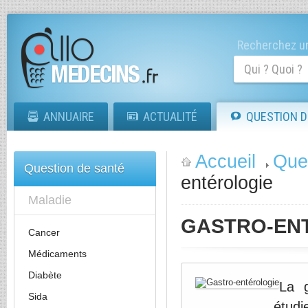
Recherchez un
ANNUAIRE
ACTUALITÉ
QUESTION D
Accueil
Que
Question de santé
entérologie
Maladie
GASTRO-EN
Cancer
Médicaments
Diabète
La g
Sida
étud