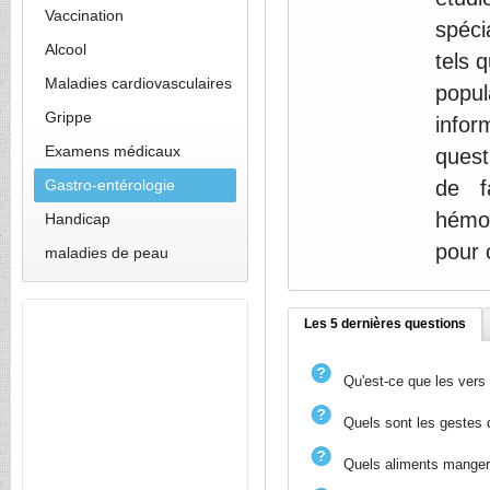
Vaccination
spéci
Alcool
tels 
Maladies cardiovasculaires
popu
Grippe
infor
Examens médicaux
quest
Gastro-entérologie
de f
hémor
Handicap
pour 
maladies de peau
Les 5 dernières questions
Qu'est-ce que les vers 
Quels sont les gestes d
Quels aliments manger 