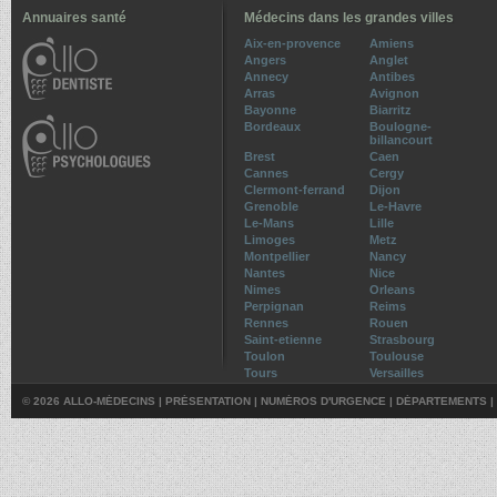
Annuaires santé
Médecins dans les grandes villes
Aix-en-provence
Amiens
Angers
Anglet
Annecy
Antibes
Arras
Avignon
Bayonne
Biarritz
Bordeaux
Boulogne-
billancourt
Brest
Caen
Cannes
Cergy
Clermont-ferrand
Dijon
Grenoble
Le-Havre
Le-Mans
Lille
Limoges
Metz
Montpellier
Nancy
Nantes
Nice
Nimes
Orleans
Perpignan
Reims
Rennes
Rouen
Saint-etienne
Strasbourg
Toulon
Toulouse
Tours
Versailles
© 2026 ALLO-MÉDECINS |
PRÉSENTATION
|
NUMÉROS D'URGENCE
|
DÉPARTEMENTS
|