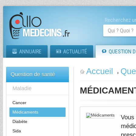
Recherchez un
ANNUAIRE
ACTUALITÉ
QUESTION D
Accueil
Que
Question de santé
Maladie
MÉDICAMEN
Cancer
Médicaments
Vous 
Diabète
médi
Sida
pres