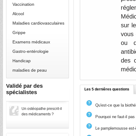
Vaccination
régle
Alcool
Médi
Maladies cardiovasculaires
sur l
Grippe
vous 
Examens médicaux
ou q
antib
Gastro-entérologie
des c
Handicap
médic
maladies de peau
Validé par des
Les 5 dernières questions
spécialistes
Qu'est-ce que la biothé
Un ostéopathe prescrit-il
des médicaments ?
Pourquoi ne faut-il pa
Le pamplemousse est-i