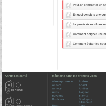
Peut-on contracter un h
En quoi consiste une cu
Le psoriasis est-il une 
Comment soigner une brû
Comment éviter les coups
Annuaires santé
Médecins dans les grandes villes
Aix-en-provence
Amiens
Angers
Anglet
Annecy
Antibes
Arras
Avignon
Bayonne
Biarritz
Bordeaux
Boulogne-
billancourt
Brest
Caen