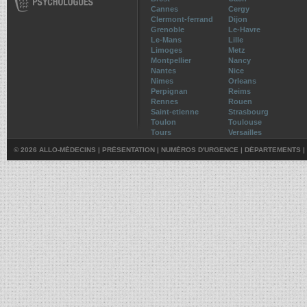
Cannes
Cergy
Clermont-ferrand
Dijon
Grenoble
Le-Havre
Le-Mans
Lille
Limoges
Metz
Montpellier
Nancy
Nantes
Nice
Nimes
Orleans
Perpignan
Reims
Rennes
Rouen
Saint-etienne
Strasbourg
Toulon
Toulouse
Tours
Versailles
© 2026 ALLO-MÉDECINS |
PRÉSENTATION
|
NUMÉROS D'URGENCE
|
DÉPARTEMENTS
|