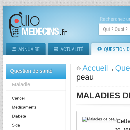
Recherchez un
ANNUAIRE
ACTUALITÉ
QUESTION D
Accueil
Que
Question de santé
peau
Maladie
MALADIES D
Cancer
Médicaments
Diabète
Cett
Sida
tout