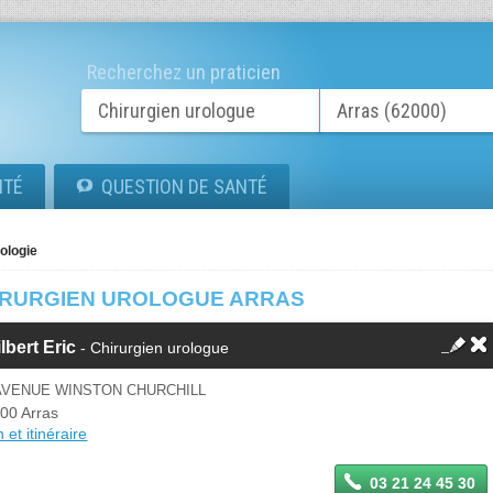
Recherchez un praticien
ITÉ
QUESTION DE SANTÉ
ologie
IRURGIEN UROLOGUE ARRAS
lbert Eric
- Chirurgien urologue
AVENUE WINSTON CHURCHILL
00 Arras
 et itinéraire
03 21 24 45 30