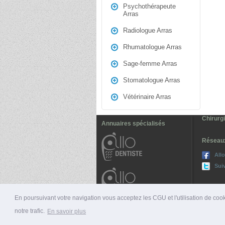
Psychothérapeute
Arras
Radiologue Arras
Rhumatologue Arras
Sage-femme Arras
Stomatologue Arras
Vétérinaire Arras
Chirurg
Annuaires spécialisés
Réseau
All
Sui
En poursuivant votre navigation vous acceptez les CGU et l'utilisation de cook
notre trafic.
En savoir plus
© 2026 ALLO-MÉDECINS |
PRÉSENTATION
|
NUMÉ
Voir la version mobile