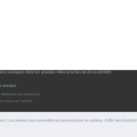
iens urologues dans les grandes villes proches de Arras (62000)
x sociaux
o-Médecins sur Facebook
vez-nous sur Twitter
ies. Les cookies nous permettent de personnaliser le contenu, d'offrir des fonction
ROS D'URGENCE
|
DÉPARTEMENTS
|
PRESSE
|
SITES PARTENAIRES
|
LIENS PARTENAIRE