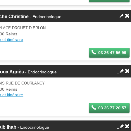
che Christine
- Endocrinologue
PLACE DROUET D ERLON
00 Reims
 et itinéraire
03 26 47 56 99
roux Agnès
- Endocrinologue
BIS RUE DE COURLANCY
00 Reims
 et itinéraire
03 26 77 20 57
ib Ihab
- Endocrinologue