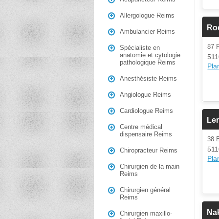
Allergologue Reims
Ro
Ambulancier Reims
87 
Spécialiste en
anatomie et cytologie
511
pathologique Reims
Plan
Anesthésiste Reims
Angiologue Reims
Cardiologue Reims
Le
Centre médical
dispensaire Reims
38 
511
Chiropracteur Reims
Plan
Chirurgien de la main
Reims
Chirurgien général
Reims
Nak
Chirurgien maxillo-