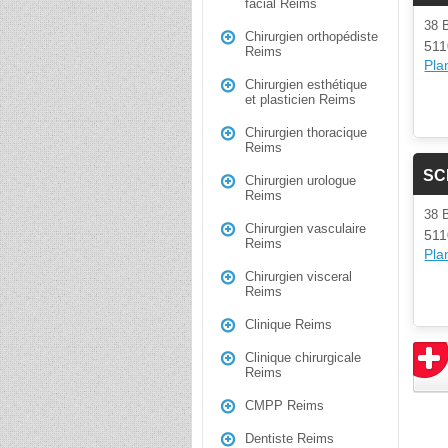
facial Reims
38 
Chirurgien orthopédiste
511
Reims
Plan
Chirurgien esthétique
et plasticien Reims
Chirurgien thoracique
Reims
SC
Chirurgien urologue
Reims
38 
Chirurgien vasculaire
511
Reims
Plan
Chirurgien visceral
Reims
Clinique Reims
Clinique chirurgicale
Reims
CMPP Reims
Dentiste Reims