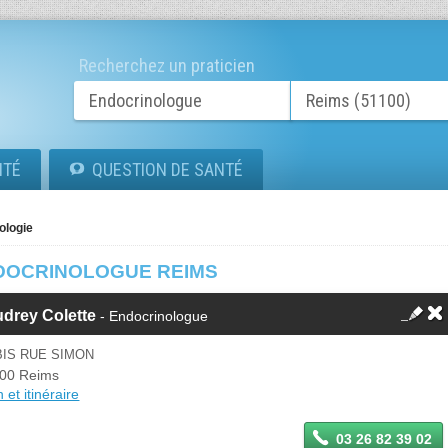
Recherchez un praticien
ITÉ
QUESTION DE SANTÉ
ologie
DOCRINOLOGUE REIMS
drey Colette
- Endocrinologue
BIS RUE SIMON
00 Reims
 et itinéraire
03 26 82 39 02