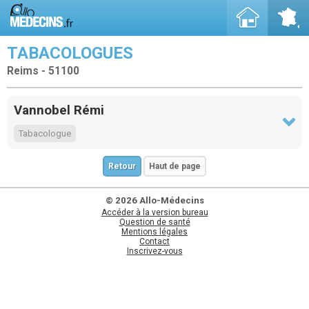
TABACOLOGUES
Reims - 51100
Vannobel Rémi
Tabacologue
Retour
Haut de page
© 2026 Allo-Médecins
Accéder à la version bureau
Question de santé
Mentions légales
Contact
Inscrivez-vous