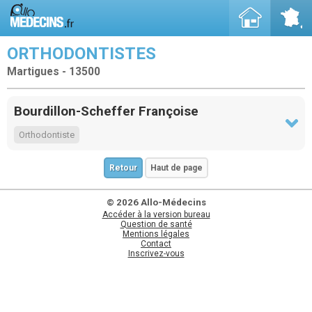
ORTHODONTISTES
Martigues - 13500
Bourdillon-Scheffer Françoise
Orthodontiste
Retour
Haut de page
© 2026 Allo-Médecins
Accéder à la version bureau
Question de santé
Mentions légales
Contact
Inscrivez-vous