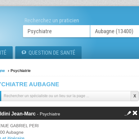
Recherchez un praticien
ITÉ
QUESTION DE SANTÉ
gne
Psychiatrie
YCHIATRE AUBAGNE
ldini Jean-Marc
- Psychiatre
ENUE GABRIEL PERI
00 Aubagne
 et itinéraire