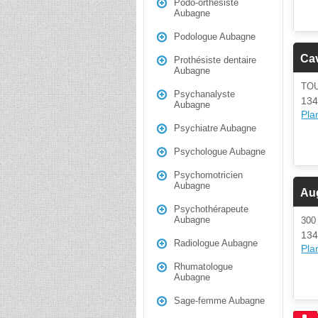
Podo-orthésiste
Aubagne
Podologue Aubagne
Cav
Prothésiste dentaire
Aubagne
TO
Psychanalyste
134
Aubagne
Plan
Psychiatre Aubagne
Psychologue Aubagne
Psychomotricien
Aubagne
Au
Psychothérapeute
Aubagne
30
134
Radiologue Aubagne
Plan
Rhumatologue
Aubagne
Sage-femme Aubagne