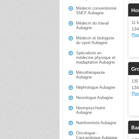
Médecin conventionné
Ho
SNCF Aubagne
11 
Médecin du travail
Aubagne
134
Plan
Médecin et biologiste
du sport Aubagne
Spécialiste en
médecine physique et
réadaptation Aubagne
Gr
Mésothérapeute
Aubagne
13
134
Néphrologue Aubagne
Plan
Neurologue Aubagne
Neuropsychiatre
Aubagne
Nutritionniste Aubagne
Bar
Oncologue -
Cancerologue Aubagne