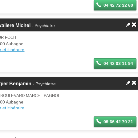
04 42 72 32 60
allere Michel
- Psychiatre
UR FOCH
00 Aubagne
 et itinéraire
04 42 03 11 94
gier Benjamin
- Psychiatre
0 BOULEVARD MARCEL PAGNOL
00 Aubagne
 et itinéraire
09 66 42 70 21