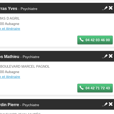
rras Yves
- Psychiatre
MAS D AGRIL
00 Aubagne
 et itinéraire
04 42 03 46 00
os Mathieu
- Psychiatre
5 BOULEVARD MARCEL PAGNOL
00 Aubagne
 et itinéraire
04 42 71 72 43
din Pierre
- Psychiatre