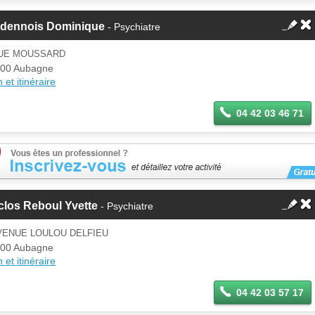
rdennois Dominique
- Psychiatre
RUE MOUSSARD
00 Aubagne
 et itinéraire
04 42 03 46 71
clos Reboul Yvette
- Psychiatre
VENUE LOULOU DELFIEU
00 Aubagne
 et itinéraire
04 42 03 57 17