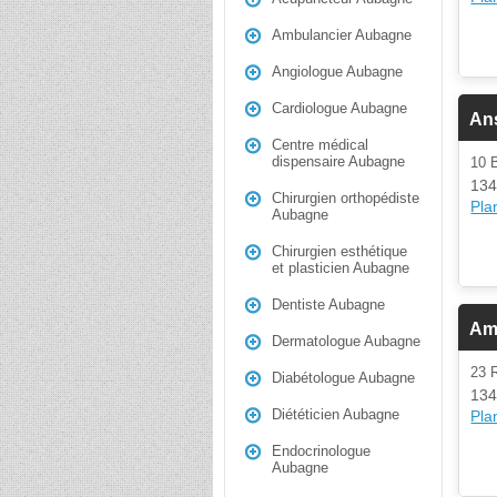
Ambulancier Aubagne
Angiologue Aubagne
Cardiologue Aubagne
An
Centre médical
dispensaire Aubagne
10
134
Chirurgien orthopédiste
Plan
Aubagne
Chirurgien esthétique
et plasticien Aubagne
Dentiste Aubagne
Am
Dermatologue Aubagne
23
Diabétologue Aubagne
134
Diététicien Aubagne
Plan
Endocrinologue
Aubagne