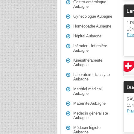
Gastro-entérologue
Aubagne
La
Gynécologue Aubagne
1 
Homéopathe Aubagne
134
Plan
Hôpital Aubagne
Infirmier - Infirmière
Aubagne
Kinésithérapeute
Aubagne
Laboratoire d'analyse
Aubagne
Du
Matériel médical
Aubagne
5 A
Maternité Aubagne
134
Plan
Médecin généraliste
Aubagne
Médecin légiste
Aubagne