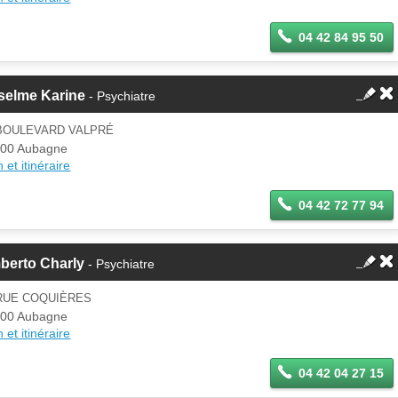
04 42 84 95 50
selme Karine
- Psychiatre
 BOULEVARD VALPRÉ
00 Aubagne
 et itinéraire
04 42 72 77 94
berto Charly
- Psychiatre
 RUE COQUIÈRES
00 Aubagne
 et itinéraire
04 42 04 27 15