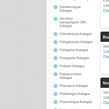
6 
134
Ophtalmologue
Plan
Aubagne
Oto-rhino-
laryngologiste ORL
Aubagne
Orthodontiste Aubagne
Baz
Orthophoniste Aubagne
IMM
Orthoptiste Aubagne
134
Plan
Ostéopathe Aubagne
Pédiatre Aubagne
Pédopsychiatre
Aubagne
Not
Pharmacie Aubagne
180
Phlébologue Aubagne
134
Pneumologue Aubagne
Plan