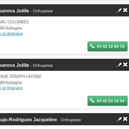
sanova Joëlle
- Orthoptiste
PARC COLOMBES
00 Aubagne
 et itinéraire
04 42 18 93 70
sanova Joëlle
- Orthoptiste
ENUE JOSEPH LAFOND
00 Aubagne
 et itinéraire
04 42 03 19 54
aujo-Rodrigues Jacqueline
- Orthoptiste