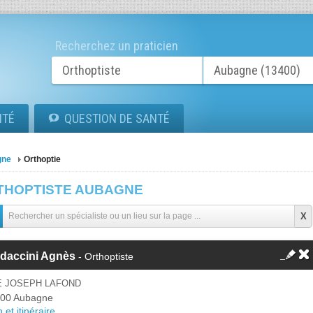
Recherchez un praticien
ITÉ
QUESTION DE SANTÉ
gne
Orthoptie
THOPTISTE AUBAGNE
ldaccini Agnès
- Orthoptiste
E JOSEPH LAFOND
00 Aubagne
 et itinéraire