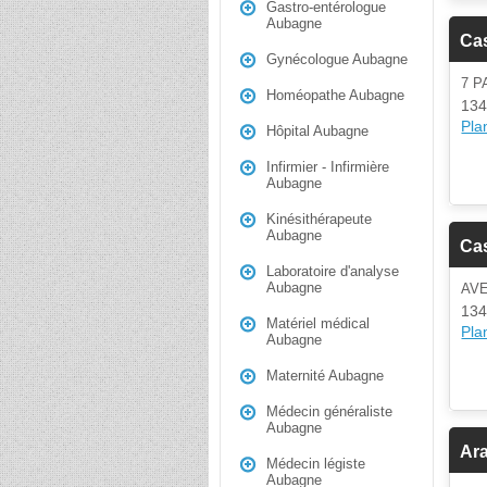
Gastro-entérologue
Aubagne
Ca
Gynécologue Aubagne
7 
Homéopathe Aubagne
134
Plan
Hôpital Aubagne
Infirmier - Infirmière
Aubagne
Kinésithérapeute
Aubagne
Ca
Laboratoire d'analyse
Aubagne
AV
134
Matériel médical
Plan
Aubagne
Maternité Aubagne
Médecin généraliste
Aubagne
Ar
Médecin légiste
Aubagne