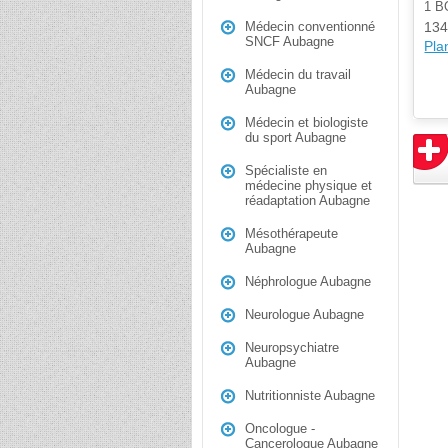
1 
134
Médecin conventionné
SNCF Aubagne
Plan
Médecin du travail
Aubagne
Médecin et biologiste
du sport Aubagne
Spécialiste en
médecine physique et
réadaptation Aubagne
Mésothérapeute
Aubagne
Néphrologue Aubagne
Neurologue Aubagne
Neuropsychiatre
Aubagne
Nutritionniste Aubagne
Oncologue -
Cancerologue Aubagne