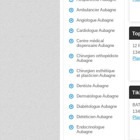
Ambulancier Aubagne
Angiologue Aubagne
Cardiologue Aubagne
To
Centre médical
dispensaire Aubagne
12 
134
Chirurgien orthopédiste
Plan
Aubagne
Chirurgien esthétique
et plasticien Aubagne
Dentiste Aubagne
Tik
Dermatologue Aubagne
BAT
Diabétologue Aubagne
134
Diététicien Aubagne
Plan
Endocrinologue
Aubagne