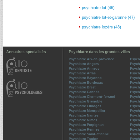
psychiatre lot (46)
psychiatre lot-et-garonne (47)
psychiatre lozère (48)
Annuaires spécialisés
Psychiatre dans les grandes villes
Psychiatre Aix-en-provence
Psych
Psychiatre Angers
Psych
Psychiatre Annecy
Psych
Psychiatre Arras
Psych
Psychiatre Bayonne
Psychi
Psychiatre Bordeaux
Psych
Psychiatre Brest
Psych
Psychiatre Cannes
Psych
Psychiatre Clermont-ferrand
Psych
Psychiatre Grenoble
Psychi
Psychiatre Limoges
Psych
Psychiatre Montpellier
Psych
Psychiatre Nantes
Psych
Psychiatre Nimes
Psych
Psychiatre Perpignan
Psych
Psychiatre Rennes
Psych
Psychiatre Saint-etienne
Psych
Psychiatre Toulon
Psych