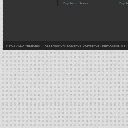
Psychiatre Tours
Psychi
© 2026 ALLO-MÉDECINS |
PRÉSENTATION
|
NUMÉROS D'URGENCE
|
DÉPARTEMENTS
|