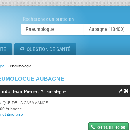
Recherchez un praticien
ITÉ
QUESTION DE SANTÉ
gne
Pneumologie
EUMOLOGUE AUBAGNE
ando Jean-Pierre
- Pneumologue
INIQUE DE LA CASAMANCE
00 Aubagne
 et itinéraire
04 91 88 40 00