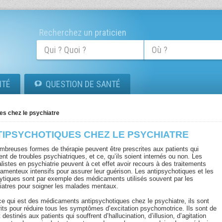
Recherchez un praticien
ITÉ
QUESTION DE SANTÉ
es chez le psychiatre
TIPSYCHOTIQUES CHEZ LE PSYCHIATRE
mbreuses formes de thérapie peuvent être prescrites aux patients qui
ent de troubles psychiatriques, et ce, qu’ils soient internés ou non. Les
listes en psychiatrie peuvent à cet effet avoir recours à des traitements
amenteux intensifs pour assurer leur guérison. Les antipsychotiques et les
lytiques sont par exemple des médicaments utilisés souvent par les
iatres pour soigner les malades mentaux.
ce qui est des médicaments antipsychotiques chez le psychiatre, ils sont
rits pour réduire tous les symptômes d’excitation psychomotrice. Ils sont de
t destinés aux patients qui souffrent d’hallucination, d’illusion, d’agitation