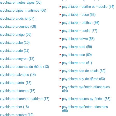
psychiatre hautes alpes (05)
psychiatre meurthe et moselle (54)
psychiatre alpes maritimes (06)
psychiatre meuse (55)
psychiatre ardèche (07)
psychiatre morbihan (56)
psychiatre ardennes (08)
psychiatre moselle (57)
psychiatre ariège (09)
psychiatre nièvre (58)
psychiatre aube (10)
psychiatre nord (59)
psychiatre aude (11)
psychiatre oise (60)
psychiatre aveyron (12)
psychiatre orne (61)
psychiatre bouches du rhône (13)
psychiatre pas de calais (62)
psychiatre calvados (14)
psychiatre puy de dôme (63)
psychiatre cantal (15)
psychiatre pyrénées-atlantiques
psychiatre charente (16)
(64)
psychiatre charente maritime (17)
psychiatre hautes pyrénées (65)
psychiatre cher (18)
psychiatre pyrénées orientales
(66)
psychiatre corrèze (19)