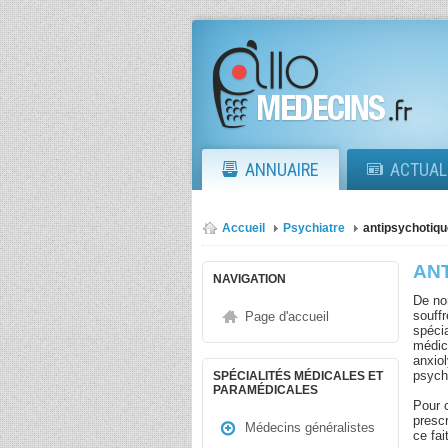
ANNUAIRE
ACTUAL
Accueil
Psychiatre
antipsychotiqu
AN
NAVIGATION
De no
souffr
Page d'accueil
spécia
médic
anxio
psych
SPÉCIALITÉS MÉDICALES ET
PARAMÉDICALES
Pour 
presc
Médecins généralistes
ce fai