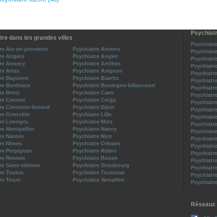
Psychiatr
tre dans les grandes villes
Psychiatre
re Aix-en-provence
Psychiatre Amiens
Psychiatr
re Angers
Psychiatre Anglet
Psychiatr
tre Annecy
Psychiatre Antibes
Psychiatr
re Arras
Psychiatre Avignon
Psychiatr
tre Bayonne
Psychiatre Biarritz
Psychiatr
re Bordeaux
Psychiatre Boulogne-billancourt
Psychiatr
re Brest
Psychiatre Caen
Psychiatr
tre Cannes
Psychiatre Cergy
Psychiatr
re Clermont-ferrand
Psychiatre Dijon
Psychiatr
re Grenoble
Psychiatre Lille
Psychiatr
tre Limoges
Psychiatre Metz
Psychiatr
re Montpellier
Psychiatre Nancy
Psychiatr
re Nantes
Psychiatre Nice
Psychiatr
re Nimes
Psychiatre Orleans
Psychiatr
re Perpignan
Psychiatre Reims
Psychiatr
tre Rennes
Psychiatre Rouen
Psychiatr
re Saint-etienne
Psychiatre Strasbourg
Psychiatr
re Toulon
Psychiatre Toulouse
Psychiatr
re Tours
Psychiatre Versailles
Psychiatr
Réseaux 