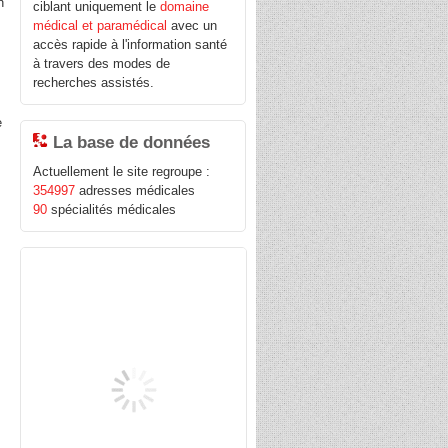
n
ciblant uniquement le
domaine
médical et paramédical
avec un
accès rapide à l'information santé
à travers des modes de
recherches assistés.
e
La base de données
Actuellement le site regroupe :
354997
adresses médicales
90
spécialités médicales