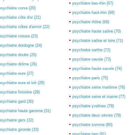
psychiatre bas-rhin (67)
psychiatre corse (20)
psychiatre haut-rhin (68)
psychiatre côte d'or (21)
psychiatre rhône (69)
psychiatre côtes d'armor (22)
psychiatre haute saône (70)
psychiatre creuse (23)
psychiatre saône et loire (71)
psychiatre dordogne (24)
psychiatre sarthe (72)
psychiatre doubs (25)
psychiatre savoie (73)
psychiatre drôme (26)
psychiatre haute savoie (74)
psychiatre eure (27)
psychiatre paris (75)
psychiatre eure et loir (28)
psychiatre seine maritime (76)
psychiatre finistère (29)
psychiatre seine et marne (77)
psychiatre gard (30)
psychiatre yvelines (78)
psychiatre haute garonne (31)
psychiatre deux sèvres (79)
psychiatre gers (32)
psychiatre somme (80)
psychiatre gironde (33)
psychiatre tarn (81)