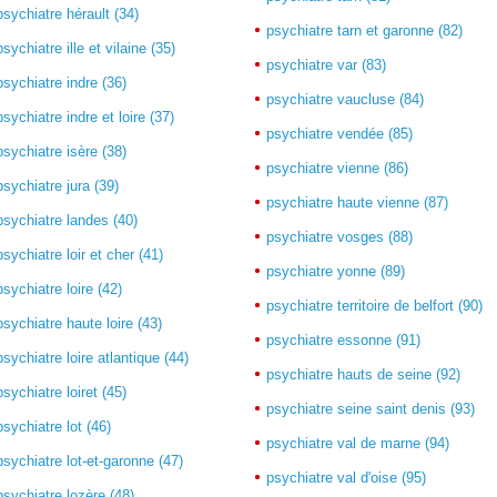
psychiatre hérault (34)
psychiatre tarn et garonne (82)
psychiatre ille et vilaine (35)
psychiatre var (83)
psychiatre indre (36)
psychiatre vaucluse (84)
psychiatre indre et loire (37)
psychiatre vendée (85)
psychiatre isère (38)
psychiatre vienne (86)
psychiatre jura (39)
psychiatre haute vienne (87)
psychiatre landes (40)
psychiatre vosges (88)
psychiatre loir et cher (41)
psychiatre yonne (89)
psychiatre loire (42)
psychiatre territoire de belfort (90)
psychiatre haute loire (43)
psychiatre essonne (91)
psychiatre loire atlantique (44)
psychiatre hauts de seine (92)
psychiatre loiret (45)
psychiatre seine saint denis (93)
psychiatre lot (46)
psychiatre val de marne (94)
psychiatre lot-et-garonne (47)
psychiatre val d'oise (95)
psychiatre lozère (48)