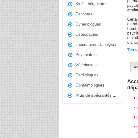
perma
Kinésithérapeutes
psych
attei
Dentistes
Certa
entra
Gynécologues
tremb
psych
Ostéopathes
malade
d’anti
Laboratoires d'analyses
Trouv
Psychiatres
Vétérinaires
Re
Cardiologues
Accé
Ophtalmologues
dép
Plus de spécialités ...