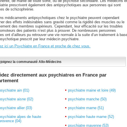
nente, de manie de toute sorte, ou de psychose secondaire. Les médecins e
iatrie prescrivent également des antipsychotiques aux personnes qui sont
ntes de schizophrénie.
ins médicaments antipsychotiques chez le psychiatre peuvent cependant
îner des effets indésirables sans gravité comme la rigidité des muscles ou le
lement des membres supérieurs. Cependant, leur efficacité sur les troubles
omoteurs des patients n’est plus à prouver. De nombreuses personnes
s ont d’ailleurs pu retrouver une vie normale à la suite d’un traitement à bas
psychotique prescrit par leur médecin psychiatre.
ez ici un Psychiatre en France et proche de chez vous.
joignez la communauté Allo-Médecins
dez directement aux psychiatres en France par
artement
psychiatre ain (01)
psychiatre maine et loire (49)
psychiatre aisne (02)
psychiatre manche (50)
psychiatre allier (03)
psychiatre marne (51)
psychiatre alpes de haute
psychiatre haute marne (52)
provence (04)
psychiatre mayenne (53)