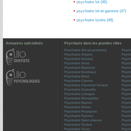
psychiatre lot (46)
psychiatre lot-et-garonne (47)
psychiatre lozère (48)
Annuaires spécialisés
Psychiatre dans les grandes villes
Psychiatre Aix-en-provence
Psych
Psychiatre Angers
Psych
Psychiatre Annecy
Psych
Psychiatre Arras
Psych
Psychiatre Bayonne
Psychi
Psychiatre Bordeaux
Psych
Psychiatre Brest
Psych
Psychiatre Cannes
Psych
Psychiatre Clermont-ferrand
Psych
Psychiatre Grenoble
Psychi
Psychiatre Limoges
Psych
Psychiatre Montpellier
Psych
Psychiatre Nantes
Psych
Psychiatre Nimes
Psych
Psychiatre Perpignan
Psych
Psychiatre Rennes
Psych
Psychiatre Saint-etienne
Psych
Psychiatre Toulon
Psych
Psychiatre Tours
Psychi