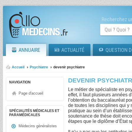
Recherchez un
ANNUAIRE
ACTUALITÉ
QUESTION D
Accueil
Psychiatre
devenir psychiatre
DEVENIR PSYCHIAT
NAVIGATION
Le métier de spécialiste en psy
Page d'accueil
effet, il faut plusieurs années
l’obtention du baccalauréat po
de toutes les disciplines qui y
pratique au sein d’un établiss
SPÉCIALITÉS MÉDICALES ET
PARAMÉDICALES
soutenance de thèse doit encor
étapes que le diplôme d’État s
Médecins généralistes
Il n’y a pas que les aptitudes i