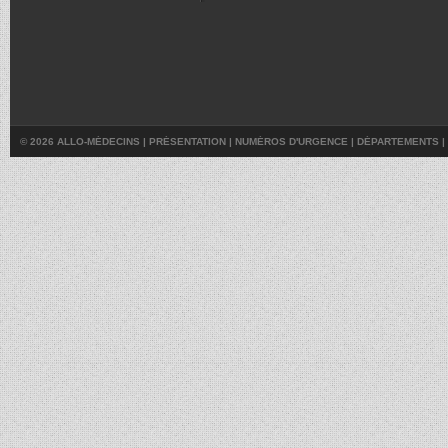
© 2026 ALLO-MÉDECINS |
PRÉSENTATION
|
NUMÉROS D'URGENCE
|
DÉPARTEMENTS
|