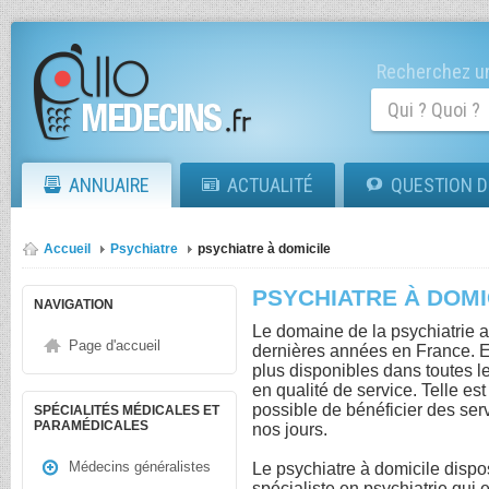
Recherchez un
ANNUAIRE
ACTUALITÉ
QUESTION D
Accueil
Psychiatre
psychiatre à domicile
PSYCHIATRE À DOMI
NAVIGATION
Le domaine de la psychiatrie 
Page d'accueil
dernières années en France. En
plus disponibles dans toutes l
en qualité de service. Telle est 
possible de bénéficier des ser
SPÉCIALITÉS MÉDICALES ET
PARAMÉDICALES
nos jours.
Médecins généralistes
Le psychiatre à domicile dis
spécialiste en psychiatrie qui 