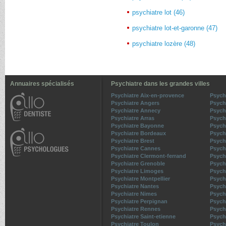
psychiatre lot (46)
psychiatre lot-et-garonne (47)
psychiatre lozère (48)
Annuaires spécialisés
Psychiatre dans les grandes villes
Psychiatre Aix-en-provence
Psych
Psychiatre Angers
Psych
Psychiatre Annecy
Psych
Psychiatre Arras
Psych
Psychiatre Bayonne
Psychi
Psychiatre Bordeaux
Psych
Psychiatre Brest
Psych
Psychiatre Cannes
Psych
Psychiatre Clermont-ferrand
Psych
Psychiatre Grenoble
Psychi
Psychiatre Limoges
Psych
Psychiatre Montpellier
Psych
Psychiatre Nantes
Psych
Psychiatre Nimes
Psych
Psychiatre Perpignan
Psych
Psychiatre Rennes
Psych
Psychiatre Saint-etienne
Psych
Psychiatre Toulon
Psych