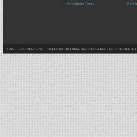
Psychiatre Tours
Psychi
© 2026 ALLO-MÉDECINS |
PRÉSENTATION
|
NUMÉROS D'URGENCE
|
DÉPARTEMENTS
|