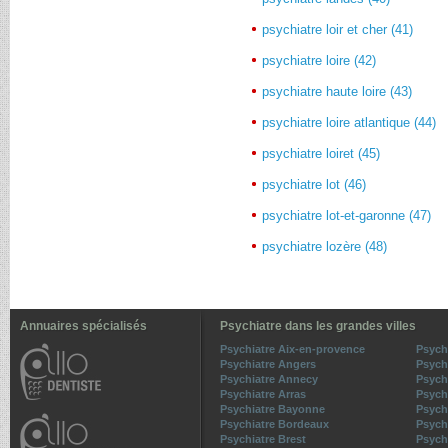
psychiatre loir et cher (41)
psychiatre loire (42)
psychiatre haute loire (43)
psychiatre loire atlantique (44)
psychiatre loiret (45)
psychiatre lot (46)
psychiatre lot-et-garonne (47)
psychiatre lozère (48)
Annuaires spécialisés
Psychiatre dans les grandes villes
Psychiatre Aix-en-provence
Psych
Psychiatre Angers
Psych
Psychiatre Annecy
Psych
Psychiatre Arras
Psych
Psychiatre Bayonne
Psychi
Psychiatre Bordeaux
Psych
Psychiatre Brest
Psych