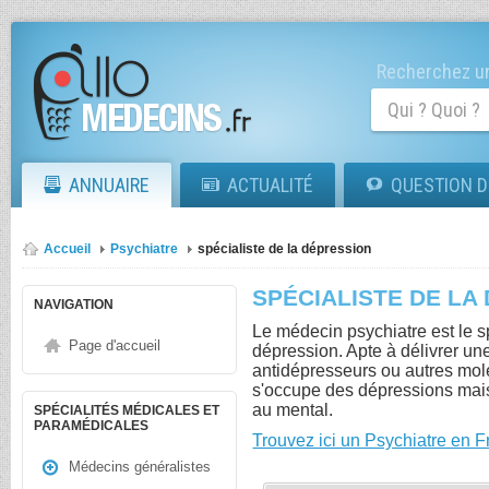
Recherchez un
ANNUAIRE
ACTUALITÉ
QUESTION D
Accueil
Psychiatre
spécialiste de la dépression
SPÉCIALISTE DE LA
NAVIGATION
Le médecin psychiatre est le sp
Page d'accueil
dépression. Apte à délivrer u
antidépresseurs ou autres molé
s'occupe des dépressions mais
au mental.
SPÉCIALITÉS MÉDICALES ET
PARAMÉDICALES
Trouvez ici un Psychiatre en 
Médecins généralistes