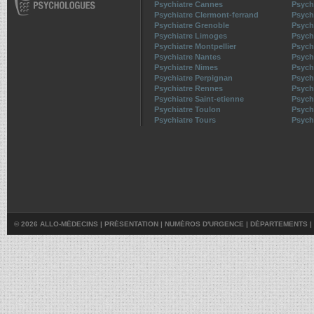
Psychiatre Cannes
Psych
Psychiatre Clermont-ferrand
Psych
Psychiatre Grenoble
Psychi
Psychiatre Limoges
Psych
Psychiatre Montpellier
Psych
Psychiatre Nantes
Psych
Psychiatre Nimes
Psych
Psychiatre Perpignan
Psych
Psychiatre Rennes
Psych
Psychiatre Saint-etienne
Psych
Psychiatre Toulon
Psych
Psychiatre Tours
Psychi
© 2026 ALLO-MÉDECINS |
PRÉSENTATION
|
NUMÉROS D'URGENCE
|
DÉPARTEMENTS
|