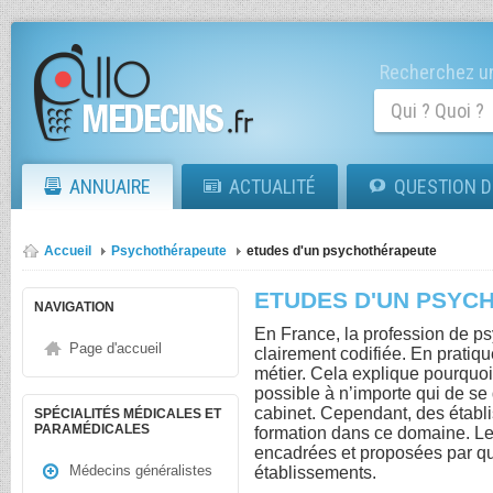
Recherchez un
ANNUAIRE
ACTUALITÉ
QUESTION D
Accueil
Psychothérapeute
etudes d'un psychothérapeute
ETUDES D'UN PSYC
NAVIGATION
En France, la profession de p
Page d'accueil
clairement codifiée. En pratiq
métier. Cela explique pourquoi
possible à n’importe qui de se 
cabinet. Cependant, des établ
SPÉCIALITÉS MÉDICALES ET
PARAMÉDICALES
formation dans ce domaine. L
encadrées et proposées par q
Médecins généralistes
établissements.