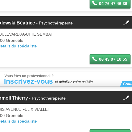
04 76 47 46 36
fermer
lewski Béatrice
- Psychothérapeute
Cette fiche est la propriété
d'un membre.
BOULEVARD AGUTTE SEMBAT
Se
00 Grenoble
Si vous êtes ce membre, mettez à
connecter
étails du spécialiste
jour ces informations sur votre
espace Pro.
06 43 97 10 55
fermer
moll Thierry
- Psychothérapeute
Cette fiche est la propriété
d'un membre.
BIS AVENUE FÉLIX VIALLET
Se
00 Grenoble
Si vous êtes ce membre, mettez à
connecter
étails du spécialiste
jour ces informations sur votre
espace Pro.