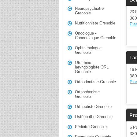
Neuropsychiatre
23
Grenoble
380
Nutritionniste Grenoble
Plan
Oncologue -
Cancerologue Grenoble
Ophtalmologue
Grenoble
Lam
Oto-rhino-
laryngologiste ORL
16
Grenoble
380
Plan
Orthodontiste Grenoble
Orthophoniste
Grenoble
Orthoptiste Grenoble
Pro
Ostéopathe Grenoble
Pédiatre Grenoble
6 P
380
Pharmacie Grenoble