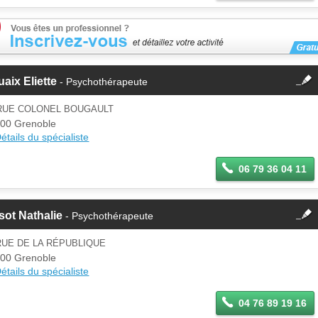
fermer
aix Eliette
- Psychothérapeute
Cette fiche est la propriété
d'un membre.
 RUE COLONEL BOUGAULT
Se
00 Grenoble
Si vous êtes ce membre, mettez à
connecter
étails du spécialiste
jour ces informations sur votre
espace Pro.
06 79 36 04 11
fermer
sot Nathalie
- Psychothérapeute
Cette fiche est la propriété
d'un membre.
RUE DE LA RÉPUBLIQUE
Se
00 Grenoble
Si vous êtes ce membre, mettez à
connecter
étails du spécialiste
jour ces informations sur votre
espace Pro.
04 76 89 19 16