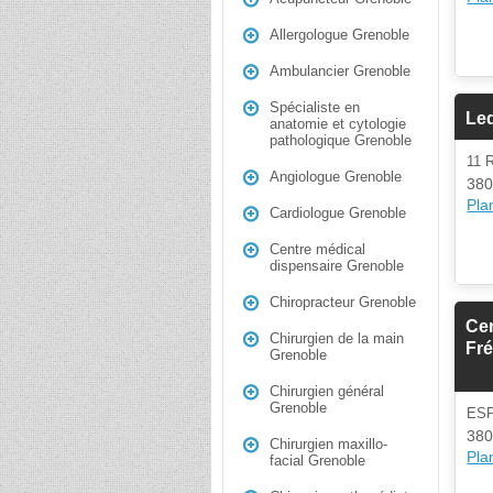
Allergologue Grenoble
Ambulancier Grenoble
Spécialiste en
Le
anatomie et cytologie
pathologique Grenoble
11
Angiologue Grenoble
380
Plan
Cardiologue Grenoble
Centre médical
dispensaire Grenoble
Chiropracteur Grenoble
Cen
Chirurgien de la main
Fr
Grenoble
Chirurgien général
Grenoble
ES
380
Chirurgien maxillo-
Plan
facial Grenoble