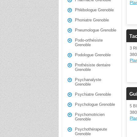
Plan
Phlébologue Grenoble
Phoniatre Grenoble
Pneumologue Grenoble
Ta
Podo-orthésiste
Grenoble
3 R
380
Podologue Grenoble
Plan
Prothésiste dentaire
Grenoble
Psychanalyste
Grenoble
Gui
Psychiatre Grenoble
Psychologue Grenoble
5 B
380
Psychomotricien
Plan
Grenoble
Psychothérapeute
Grenoble