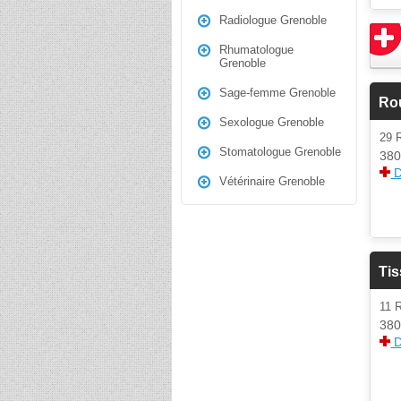
Radiologue Grenoble
Rhumatologue
Grenoble
Sage-femme Grenoble
Rou
Sexologue Grenoble
29
Stomatologue Grenoble
380
D
Vétérinaire Grenoble
Tis
11 
380
D