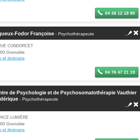
04 38 12 18 90
queux-Fodor Françoise
- Psychothérapeute
 RUE CONDORCET
00 Grenoble
 et itinéraire
04 76 47 21 19
tre de Psychologie et de Psychosomatothérapie Vauthier
édérique
- Psychothérapeute
PACE LUMIÈRE
00 Grenoble
 et itinéraire