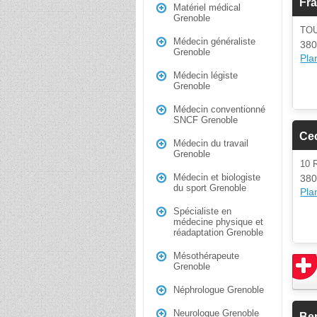
Fr
Matériel médical
Grenoble
TO
Médecin généraliste
380
Grenoble
Plan
Médecin légiste
Grenoble
Médecin conventionné
SNCF Grenoble
Cec
Médecin du travail
Grenoble
10 
Médecin et biologiste
380
du sport Grenoble
Plan
Spécialiste en
médecine physique et
réadaptation Grenoble
Mésothérapeute
Grenoble
Néphrologue Grenoble
Neurologue Grenoble
Ber