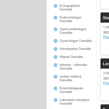
Echographiste
Grenoble
Endocrinologue
Sto
Grenoble
1 
Gastro-entérologue
380
Grenoble
Plan
Gynécologue Grenoble
Homéopathe Grenoble
Hôpital Grenoble
Le
Infirmier - Infirmière
Grenoble
3 R
Institut médical
380
Grenoble
Plan
Kinésithérapeute
Grenoble
Laboratoire d'analyse
Grenoble