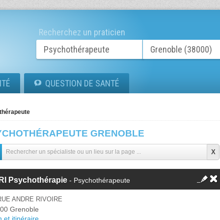
Recherchez un praticien
ITÉ
QUESTION DE SANTÉ
thérapeute
YCHOTHÉRAPEUTE GRENOBLE
RI Psychothérapie
- Psychothérapeute
RUE ANDRE RIVOIRE
00 Grenoble
 et itinéraire