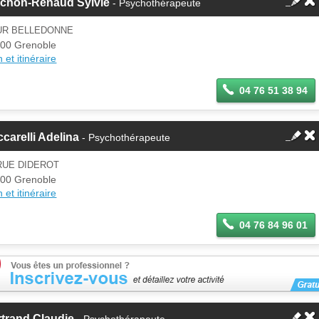
achon-Renaud Sylvie
- Psychothérapeute
UR BELLEDONNE
00 Grenoble
 et itinéraire
04 76 51 38 94
carelli Adelina
- Psychothérapeute
RUE DIDEROT
00 Grenoble
 et itinéraire
04 76 84 96 01
trand Claudie
- Psychothérapeute