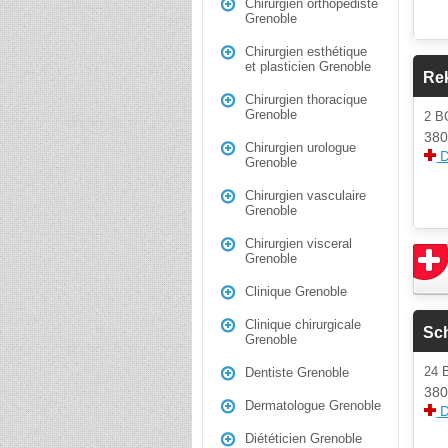
Chirurgien orthopédiste
Grenoble
Chirurgien esthétique
et plasticien Grenoble
Rek
Chirurgien thoracique
Grenoble
2 
380
Chirurgien urologue
D
Grenoble
Chirurgien vasculaire
Grenoble
Chirurgien visceral
Grenoble
Clinique Grenoble
Clinique chirurgicale
Sch
Grenoble
24 
Dentiste Grenoble
380
Dermatologue Grenoble
D
Diététicien Grenoble