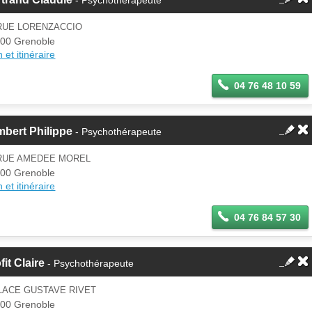
 RUE LORENZACCIO
00 Grenoble
 et itinéraire
04 76 48 10 59
bert Philippe
- Psychothérapeute
 RUE AMEDEE MOREL
00 Grenoble
 et itinéraire
04 76 84 57 30
fit Claire
- Psychothérapeute
LACE GUSTAVE RIVET
00 Grenoble