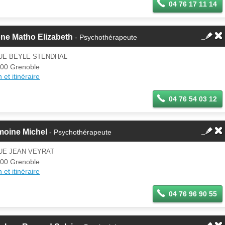
04 76 17 11 14
ne Matho Elizabeth
- Psychothérapeute
RUE BEYLE STENDHAL
00 Grenoble
 et itinéraire
04 76 54 03 12
moine Michel
- Psychothérapeute
UE JEAN VEYRAT
00 Grenoble
 et itinéraire
04 76 96 90 55