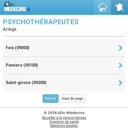
PSYCHOTHÉRAPEUTES
Ariège
Foix (09000)
Pamiers (09100)
Saint-girons (09200)
Retour
Haut de page
© 2026 Allo-Médecins
Accéder à la version bureau
Question de santé
Mentions légales