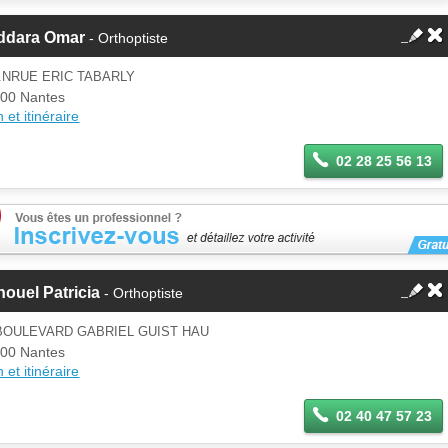
ddara Omar
- Orthoptiste
.NRUE ERIC TABARLY
00 Nantes
 et itinéraire
02 28 25 56 13
ouel Patricia
- Orthoptiste
BOULEVARD GABRIEL GUIST HAU
00 Nantes
 et itinéraire
02 40 47 57 23