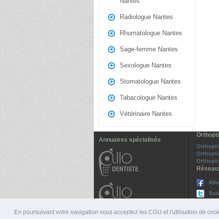
Nantes
Radiologue Nantes
Rhumatologue Nantes
Sage-femme Nantes
Sexologue Nantes
Stomatologue Nantes
Tabacologue Nantes
Vétérinaire Nantes
Orthopt
Annuaires spécialisés
Orthopti
Orthopti
Orthopti
Réseau
All
Sui
En poursuivant votre navigation vous acceptez les CGU et l'utilisation de cook