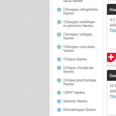
facial Nantes
Ha
Chirurgien orthopédiste
Nantes
N.C
Chirurgien esthétique
440
et plasticien Nantes
Plan
Chirurgien urologue
Nantes
Chirurgien vasculaire
Nantes
Clinique Nantes
Clinique chirurgicale
Nantes
Gen
Clinique psychiatrique
Nantes
16 
440
CMPP Nantes
Plan
Dentiste Nantes
Dermatologue Nantes