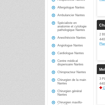
Allergologue Nantes
Ambulancier Nantes
Spécialiste en
Ch
anatomie et cytologie
pathologique Nantes
2 B
Anesthésiste Nantes
440
Plan
Angiologue Nantes
Cardiologue Nantes
Centre médical
dispensaire Nantes
Me
Chiropracteur Nantes
3 
Chirurgien de la main
440
Nantes
D
Chirurgien général
Nantes
Chirurgien maxillo-