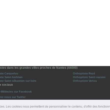
istes dans les grandes villes proches de Nantes (44000)
ste Carquefou
Orthoptiste Rezé
ste Saint-herblain
Orthoptiste Saint-nazaire
ste Saint-sébastien-sur-loire
Orthoptiste Vertou
x sociaux
o-Médecins sur Facebook
vez-nous sur Twitter
ies. Les cookies nous permettent de personnaliser le contenu, d'offrir des fonction