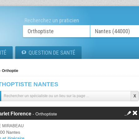
Recherchez un praticien
ITÉ
QUESTION DE SANTÉ
Orthoptie
THOPTISTE NANTES
rlet Florence
- Orthoptiste
E MIRABEAU
00 Nantes
 et itinéraire