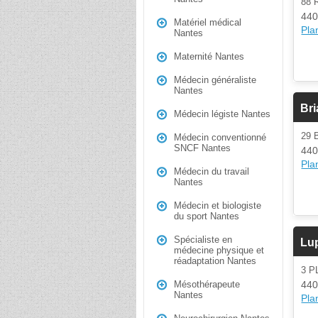
88 
440
Matériel médical
Plan
Nantes
Maternité Nantes
Médecin généraliste
Nantes
Bri
Médecin légiste Nantes
29 
Médecin conventionné
SNCF Nantes
440
Plan
Médecin du travail
Nantes
Médecin et biologiste
du sport Nantes
Spécialiste en
Lu
médecine physique et
réadaptation Nantes
3 
440
Mésothérapeute
Nantes
Plan