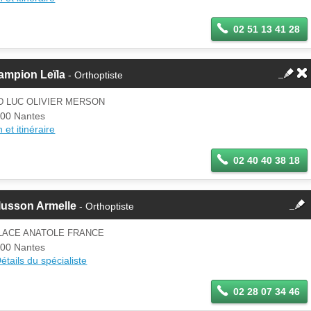
02 51 13 41 28
ampion Leïla
- Orthoptiste
D LUC OLIVIER MERSON
00 Nantes
 et itinéraire
02 40 40 38 18
fermer
lusson Armelle
- Orthoptiste
Cette fiche est la propriété
d'un membre.
PLACE ANATOLE FRANCE
Se
00 Nantes
Si vous êtes ce membre, mettez à
connecter
étails du spécialiste
jour ces informations sur votre
espace Pro.
02 28 07 34 46