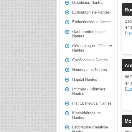
Diététicien Nantes
Ro
Echographiste Nantes
2 R
Endocrinologue Nantes
440
Gastro-entérologue
Plan
Nantes
Gérontologue - Gériatre
Nantes
Gynécologue Nantes
Ann
Homéopathe Nantes
88 
Hôpital Nantes
440
Plan
Infirmier - Infirmière
Nantes
Institut médical Nantes
Kinésithérapeute
Nantes
Mor
Laboratoire d'analyse
Nantes