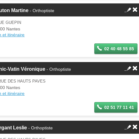
uton Martine
- Orthoptiste
UE GUEPIN
00 Nantes
 et itinéraire
02 40 48 55 85
ic-Vatin Véronique
- Orthoptiste
RUE DES HAUTS PAVES
00 Nantes
 et itinéraire
02 51 77 11 41
gant Leslie
- Orthoptiste