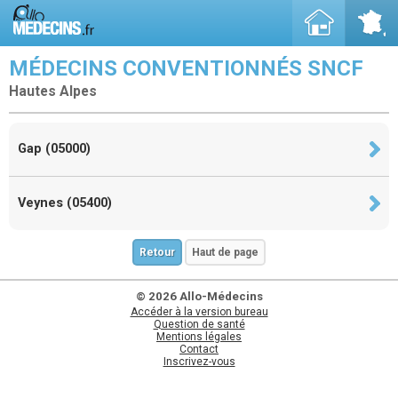
MÉDECINS CONVENTIONNÉS SNCF
Hautes Alpes
Gap (05000)
Veynes (05400)
Retour
Haut de page
© 2026 Allo-Médecins
Accéder à la version bureau
Question de santé
Mentions légales
Contact
Inscrivez-vous