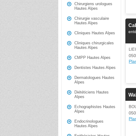
Chirurgiens urologues
Hautes Alpes
Chirurgie vasculaire
Hautes Alpes
Ca
ent
Cliniques Hautes Alpes
Cliniques chirurgicales
Hautes Alpes
LIE
05
CMPP Hautes Alpes
Plan
Dentistes Hautes Alpes
Dermatologues Hautes
Alpes
Diététiciens Hautes
Wa
Alpes
BO
Echographistes Hautes
Alpes
05
Plan
Endocrinologues
Hautes Alpes
Epithésistes Hautes