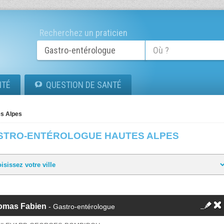
Recherchez un praticien
ITÉ
QUESTION DE SANTÉ
s Alpes
STRO-ENTÉROLOGUE HAUTES ALPES
omas Fabien
- Gastro-entérologue