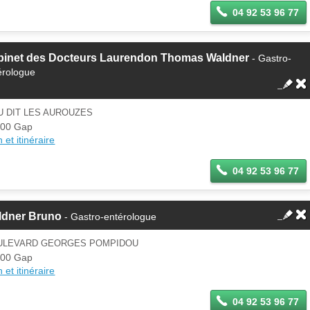
04 92 53 96 77
binet des Docteurs Laurendon Thomas Waldner
- Gastro-
érologue
U DIT LES AUROUZES
000 Gap
 et itinéraire
04 92 53 96 77
ldner Bruno
- Gastro-entérologue
ULEVARD GEORGES POMPIDOU
000 Gap
 et itinéraire
04 92 53 96 77