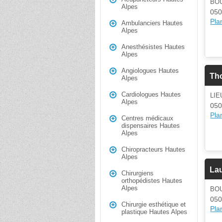
BO
Alpes
05
Plan
Ambulanciers Hautes
Alpes
Anesthésistes Hautes
Alpes
Angiologues Hautes
Th
Alpes
Cardiologues Hautes
LIE
Alpes
05
Plan
Centres médicaux
dispensaires Hautes
Alpes
Chiropracteurs Hautes
Alpes
La
Chirurgiens
orthopédistes Hautes
Alpes
BO
05
Chirurgie esthétique et
Plan
plastique Hautes Alpes