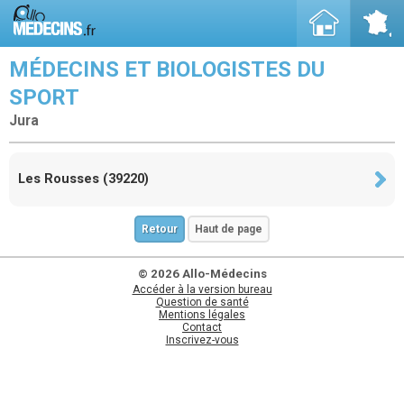
MÉDECINS ET BIOLOGISTES DU
SPORT
Jura
Les Rousses (39220)
Retour
Haut de page
© 2026 Allo-Médecins
Accéder à la version bureau
Question de santé
Mentions légales
Contact
Inscrivez-vous