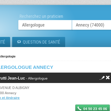
Recherchez un praticien
ITÉ
QUESTION DE SANTÉ
Allergologie
LERGOLOGUE ANNECY
utti Jean-Luc
- Allergologue
AVENUE D ALBIGNY
00 Annecy
 et itinéraire
04 50 23 45 06