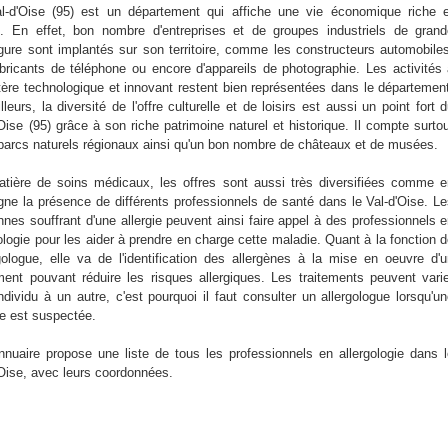
l-d'Oise (95) est un département qui affiche une vie économique riche e
e. En effet, bon nombre d'entreprises et de groupes industriels de gran
gure sont implantés sur son territoire, comme les constructeurs automobile
abricants de téléphone ou encore d'appareils de photographie. Les activités
tère technologique et innovant restent bien représentées dans le départemen
lleurs, la diversité de l'offre culturelle et de loisirs est aussi un point fort 
Oise (95) grâce à son riche patrimoine naturel et historique. Il compte surto
parcs naturels régionaux ainsi qu'un bon nombre de châteaux et de musées.
tière de soins médicaux, les offres sont aussi très diversifiées comme 
gne la présence de différents professionnels de santé dans le Val-d'Oise. L
nnes souffrant d'une allergie peuvent ainsi faire appel à des professionnels 
ologie pour les aider à prendre en charge cette maladie. Quant à la fonction 
ergologue, elle va de l'identification des allergènes à la mise en oeuvre d'
ement pouvant réduire les risques allergiques. Les traitements peuvent vari
ndividu à un autre, c'est pourquoi il faut consulter un allergologue lorsqu'u
ie est suspectée.
nnuaire propose une liste de tous les professionnels en allergologie dans 
'Oise, avec leurs coordonnées.