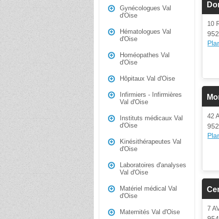
Do
Gynécologues Val
d'Oise
10
Hématologues Val
952
d'Oise
Plan
Homéopathes Val
d'Oise
Hôpitaux Val d'Oise
Infirmiers - Infirmières
Mor
Val d'Oise
42 
Instituts médicaux Val
d'Oise
952
Plan
Kinésithérapeutes Val
d'Oise
Laboratoires d'analyses
Val d'Oise
Matériel médical Val
Cen
d'Oise
7 
Maternités Val d'Oise
954