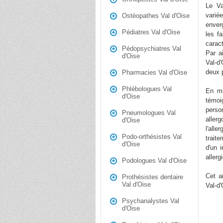
Le Va
varié
Ostéopathes Val d'Oise
enver
Pédiatres Val d'Oise
les f
carac
Pédopsychiatres Val
Par ai
d'Oise
Val-d'
deux 
Pharmacies Val d'Oise
Phlébologues Val
En ma
d'Oise
témoi
perso
Pneumologues Val
allerg
d'Oise
l'all
Podo-orthésistes Val
trait
d'Oise
d'un i
allerg
Podologues Val d'Oise
Cet a
Prothésistes dentaire
Val d'Oise
Val-d
Psychanalystes Val
d'Oise