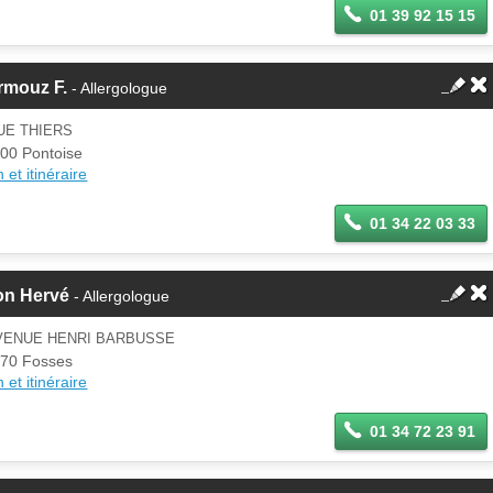
01 39 92 15 15
rmouz F.
- Allergologue
UE THIERS
00 Pontoise
 et itinéraire
01 34 22 03 33
on Hervé
- Allergologue
AVENUE HENRI BARBUSSE
70 Fosses
 et itinéraire
01 34 72 23 91