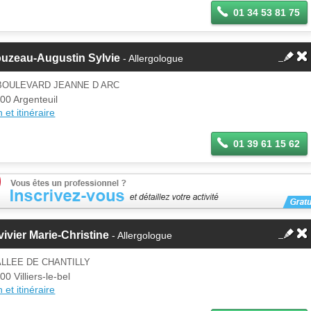
01 34 53 81 75
ouzeau-Augustin Sylvie
- Allergologue
 BOULEVARD JEANNE D ARC
00 Argenteuil
 et itinéraire
01 39 61 15 62
ivier Marie-Christine
- Allergologue
ALLEE DE CHANTILLY
00 Villiers-le-bel
 et itinéraire