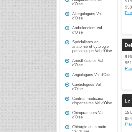
5 
d'Oise
958
Plan
Allergologues Val
d'Oise
Ambulanciers Val
d'Oise
Spécialistes en
Del
anatomie et cytologie
pathologique Val d'Oise
9 R
Anesthésistes Val
951
d'Oise
Plan
Angiologues Val d'Oise
Cardiologues Val
d'Oise
Centres médicaux
Le 
dispensaires Val d'Oise
15 
Chiropracteurs Val
d'Oise
954
Plan
Chirurgie de la main
Val d'Oise