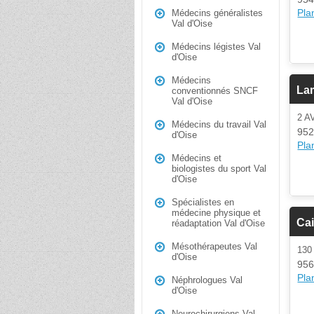
Plan
Médecins généralistes
Val d'Oise
Médecins légistes Val
d'Oise
Médecins
La
conventionnés SNCF
Val d'Oise
2 
Médecins du travail Val
952
d'Oise
Plan
Médecins et
biologistes du sport Val
d'Oise
Spécialistes en
médecine physique et
Cai
réadaptation Val d'Oise
Mésothérapeutes Val
13
d'Oise
956
Plan
Néphrologues Val
d'Oise
Neurochirurgiens Val