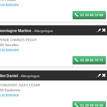
 et itinéraire
01 34 68 10 69
montagne Martine
- Allergologue
AVENUE CHARLES PEGUY
00 Sarcelles
 et itinéraire
01 39 92 70 71
llot Daniel
- Allergologue
0 CHAUSSEE JULES CESAR
00 Eaubonne
 et itinéraire
01 39 59 18 08