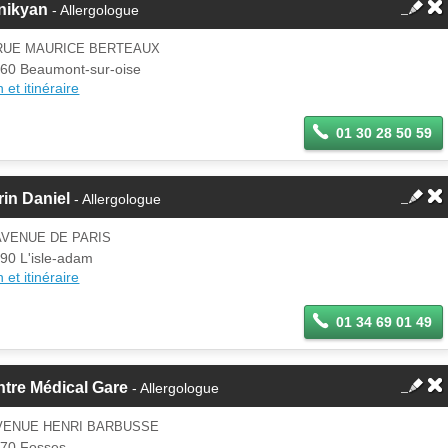
nikyan
- Allergologue
 RUE MAURICE BERTEAUX
60 Beaumont-sur-oise
 et itinéraire
01 30 28 50 59
in Daniel
- Allergologue
AVENUE DE PARIS
90 L'isle-adam
 et itinéraire
01 34 69 01 49
tre Médical Gare
- Allergologue
AVENUE HENRI BARBUSSE
70 Fosses