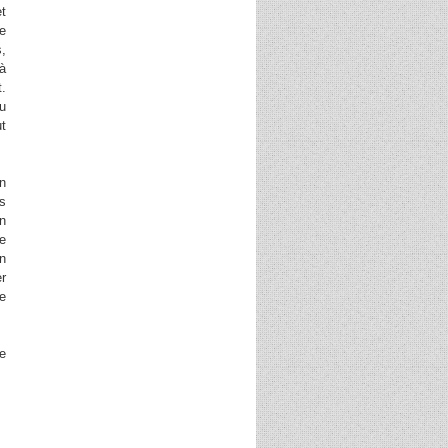
t
de
s,
 à
t.
du
ut
en
es
en
de
un
er
ne
le