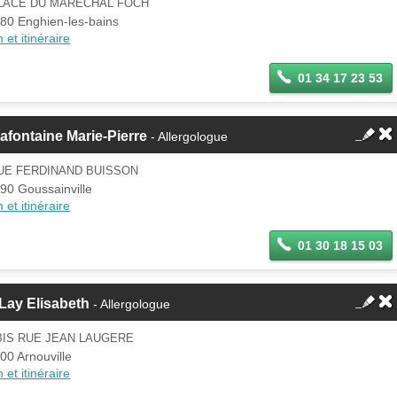
PLACE DU MARECHAL FOCH
80 Enghien-les-bains
 et itinéraire
01 34 17 23 53
afontaine Marie-Pierre
- Allergologue
UE FERDINAND BUISSON
90 Goussainville
 et itinéraire
01 30 18 15 03
Lay Elisabeth
- Allergologue
BIS RUE JEAN LAUGERE
00 Arnouville
 et itinéraire