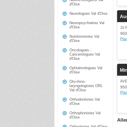
d'Oise
Neurologues Val d'Oise
Aus
Neuropsychiatres Val
d'Oise
10 
950
Nutritionnistes Val
Plan
d'Oise
Oncologues -
Cancerologues Val
d'Oise
Ophtalmologues Val
Min
d'Oise
AV
Oto-rhino-
laryngologistes ORL
950
Val d'Oise
Plan
Orthodontistes Val
d'Oise
Orthophonistes Val
d'Oise
Alle
Orthoptistes Val d'Oise