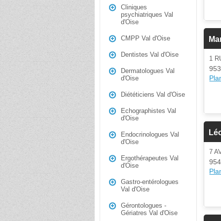
Cliniques
psychiatriques Val
d'Oise
CMPP Val d'Oise
Ma
Dentistes Val d'Oise
1 R
953
Dermatologues Val
Plan
d'Oise
Diététiciens Val d'Oise
Echographistes Val
d'Oise
Lé
Endocrinologues Val
d'Oise
7 
Ergothérapeutes Val
954
d'Oise
Plan
Gastro-entérologues
Val d'Oise
Gérontologues -
Gériatres Val d'Oise