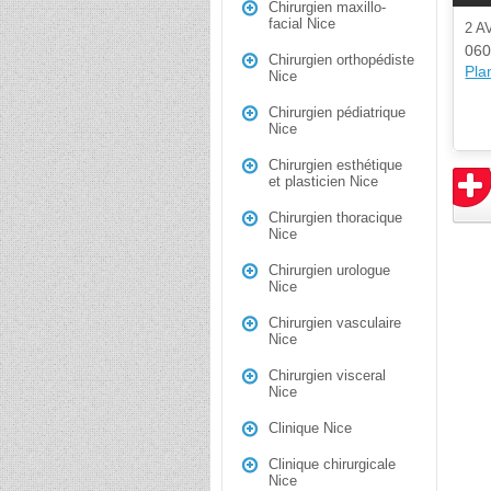
Chirurgien maxillo-
facial Nice
2 
060
Chirurgien orthopédiste
Plan
Nice
Chirurgien pédiatrique
Nice
Chirurgien esthétique
et plasticien Nice
Chirurgien thoracique
Nice
Chirurgien urologue
Nice
Chirurgien vasculaire
Nice
Chirurgien visceral
Nice
Clinique Nice
Clinique chirurgicale
Nice