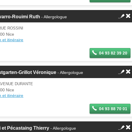
varro-Rouimi Ruth
- Allergologue
RUE ROSSINI
00 Nice
 et itinéraire
04 93 82 39 20
tgarten-Grillot Véronique
- Allergologue
 AVENUE DURANTE
00 Nice
 et itinéraire
04 93 88 70 01
i et Pécastaing Thierry
- Allergologue