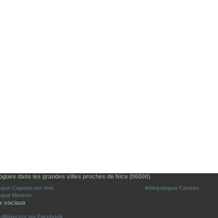
logues dans les grandes villes proches de Nice (06000)
logue Cagnes-sur-mer
Allergologue Cannes
logue Menton
x sociaux
o-Médecins sur Facebook