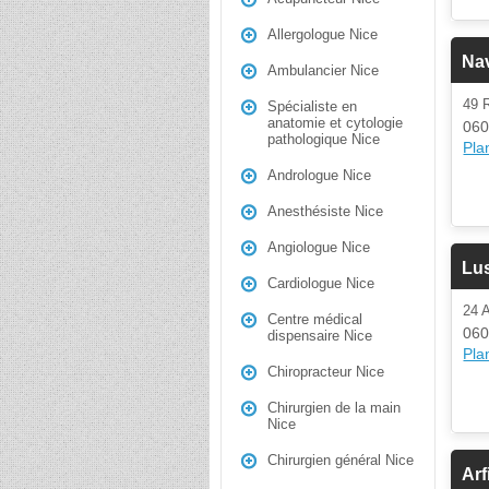
Allergologue Nice
Na
Ambulancier Nice
49 
Spécialiste en
anatomie et cytologie
060
pathologique Nice
Plan
Andrologue Nice
Anesthésiste Nice
Angiologue Nice
Lus
Cardiologue Nice
24
Centre médical
060
dispensaire Nice
Plan
Chiropracteur Nice
Chirurgien de la main
Nice
Chirurgien général Nice
Arf