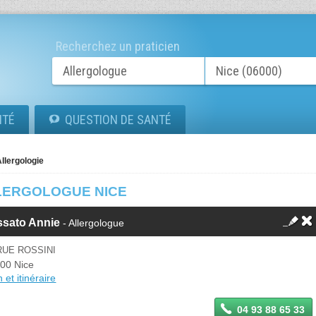
Recherchez un praticien
ITÉ
QUESTION DE SANTÉ
llergologie
LERGOLOGUE NICE
ssato Annie
- Allergologue
RUE ROSSINI
00 Nice
 et itinéraire
04 93 88 65 33