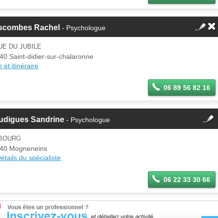
scombes Rachel
- Psychologue
UE DU JUBILE
40 Saint-didier-sur-chalaronne
 et itinéraire
06 89 56 82 16
fermer
udigues Sandrine
- Psychologue
Cette fiche est la propriété
d'un membre.
 BOURG
Se
40 Mogneneins
Si vous êtes ce membre, mettez à
connecter
étails du spécialiste
jour ces informations sur votre
espace Pro.
06 22 33 30 66