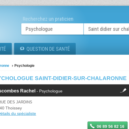
Recherchez un praticien
ITÉ
QUESTION DE SANTÉ
aronne
Psychologie
YCHOLOGUE SAINT-DIDIER-SUR-CHALARONNE
fermer
scombes Rachel
- Psychologue
Cette fiche est la propriété
d'un membre.
RUE DES JARDINS
Se
40 Thoissey
Si vous êtes ce membre, mettez à
connecter
étails du spécialiste
jour ces informations sur votre
espace Pro.
06 89 56 82 16