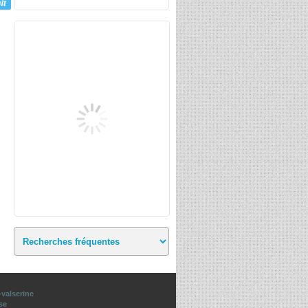
valserine
se