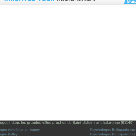
ogues dans les grandes villes proches de Saint-didier-sur-chalaronne (01140)
ogue Ambérieu-en-bugey
Psychologue Bellegarde-sur-
ogue Belley
Psychologue Bourg-en-bres