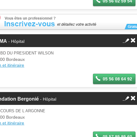
05 56 02 59 54
MA
- Hôpital
 BD DU PRESIDENT WILSON
00 Bordeaux
 et itinéraire
05 56 08 64 92
ndation Bergonié
- Hôpital
 COURS DE L ARGONNE
00 Bordeaux
 et itinéraire
05 57 95 95 60