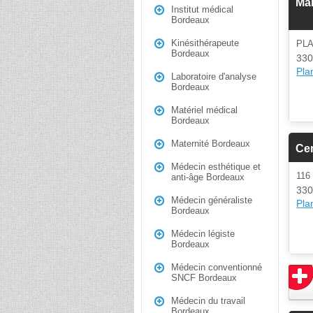
Mar
Institut médical
Bordeaux
Kinésithérapeute
PL
Bordeaux
330
Plan
Laboratoire d'analyse
Bordeaux
Matériel médical
Bordeaux
Maternité Bordeaux
Cen
Médecin esthétique et
116
anti-âge Bordeaux
330
Médecin généraliste
Plan
Bordeaux
Médecin légiste
Bordeaux
Médecin conventionné
SNCF Bordeaux
Médecin du travail
Bordeaux