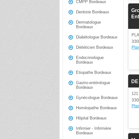
CMPP Bordeaux
Gro
Dentiste Bordeaux
En
Dermatologue
Bordeaux
PL
Diabétologue Bordeaux
330
Plan
Diététicien Bordeaux
Endocrinologue
Bordeaux
Etiopathe Bordeaux
DE
Gastro-entérologue
Bordeaux
121
Gynécologue Bordeaux
330
Plan
Homéopathe Bordeaux
Hôpital Bordeaux
Infirmier - Infirmière
Bordeaux