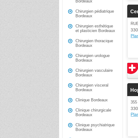
Bordeaux
Ce
Chirurgien pédiatrique
Bordeaux
RU
Chirurgien esthétique
330
et plasticien Bordeaux
Plan
Chirurgien thoracique
Bordeaux
Chirurgien urologue
Bordeaux
Chirurgien vasculaire
Bordeaux
Chirurgien visceral
Hop
Bordeaux
Clinique Bordeaux
35
330
Clinique chirurgicale
Plan
Bordeaux
Clinique psychiatrique
Bordeaux