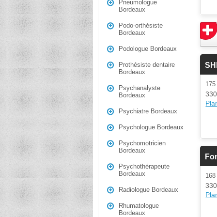
Pneumologue
Bordeaux
Podo-orthésiste
Bordeaux
Podologue Bordeaux
SH
Prothésiste dentaire
Bordeaux
175
Psychanalyste
330
Bordeaux
Plan
Psychiatre Bordeaux
Psychologue Bordeaux
Psychomotricien
Bordeaux
Fo
Psychothérapeute
Bordeaux
168
330
Radiologue Bordeaux
Plan
Rhumatologue
Bordeaux