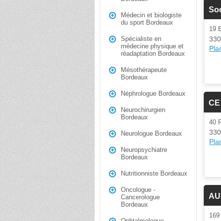
Soc
Médecin et biologiste
du sport Bordeaux
19 
330
Spécialiste en
médecine physique et
Plan
réadaptation Bordeaux
Mésothérapeute
Bordeaux
Néphrologue Bordeaux
CE
Neurochirurgien
Bordeaux
40 
330
Neurologue Bordeaux
Plan
Neuropsychiatre
Bordeaux
Nutritionniste Bordeaux
Oncologue -
AU
Cancerologue
Bordeaux
16
Ophtalmologue