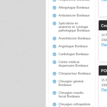
Allergologue Bordeaux
Ambulancier Bordeaux
Spécialiste en
Cen
anatomie et cytologie
pathologique Bordeaux
14
Anesthésiste Bordeaux
330
Plan
Angiologue Bordeaux
Cardiologue Bordeaux
Centre médical
dispensaire Bordeaux
PO
Chiropracteur Bordeaux
15
Chirurgien général
330
Bordeaux
Plan
Chirurgien maxillo-
facial Bordeaux
Chirurgien orthopédiste