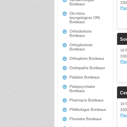
330
Bordeaux
Plan
Oto-rhino-
laryngologiste ORL
Bordeaux
Orthodontiste
Bordeaux
Soc
Orthophoniste
Bordeaux
19 
330
Orthoptiste Bordeaux
Plan
Ostéopathe Bordeaux
Pédiatre Bordeaux
Pédopsychiatre
Bordeaux
Cen
Pharmacie Bordeaux
19
330
Phlébologue Bordeaux
Plan
Phoniatre Bordeaux