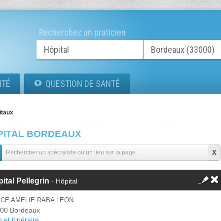
Recherchez un praticien
ITÉ
QUESTION DE SANTÉ
itaux
PITAL BORDEAUX
ital Pellegrin
- Hôpital
ACE AMELIE RABA LEON
00 Bordeaux
 et itinéraire